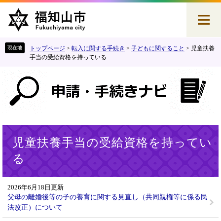
ペ
メ
ー
ニ
ジ
ュ
の
ー
先
を
トップページ
>
転入に関する手続き
>
子どもに関すること
>
児童扶養
頭
飛
手当の受給資格を持っている
で
ば
す
し
。
て
本
文
へ
本
児童扶養手当の受給資格を持ってい
文
る
2026年6月18日更新
父母の離婚後等の子の養育に関する見直し（共同親権等に係る民
法改正）について