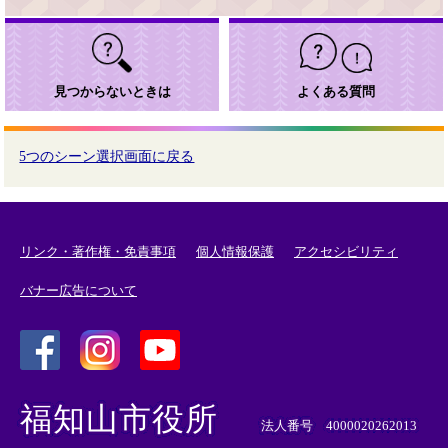
見つからないときは
よくある質問
5つのシーン選択画面に戻る
リンク・著作権・免責事項
個人情報保護
アクセシビリティ
バナー広告について
＜
＜
＜
外
外
外
福知山市役所
部
部
部
法人番号 4000020262013
リ
リ
リ