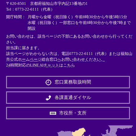
〒620-8501 京都府福知山市字内記13番地の1
ン
ン
ン
Tel：0773-22-6111（代表）
ク
ク
ク
＞
＞
＞
開庁時間：
月曜から金曜（祝日除く）午前8時30分から午後5時15分
水曜（祝日除く）一部窓口を午前8時30分から午後7時まで
開設
お問い合わせは、該当ページの下部にあるお問い合わせから行ってくだ
さい。
担当課に届きます。
該当ページがわからない方は、電話0773-22-6111（代表）または
福知山
市公式ホームページ総合窓口へお問い合わせください。
24時間対応のLINE AIチャットはこちら
＜
外
窓口業務取扱時間
部
リ
ン
各課直通ダイヤル
ク
＞
市役所・支所