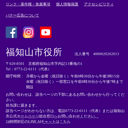
リンク・著作権・免責事項
個人情報保護
アクセシビリティ
バナー広告について
＜
＜
＜
外
外
外
福知山市役所
部
部
部
法人番号 4000020262013
リ
リ
リ
〒620-8501 京都府福知山市字内記13番地の1
ン
ン
ン
Tel：0773-22-6111（代表）
ク
ク
ク
＞
＞
＞
開庁時間：
月曜から金曜（祝日除く）午前8時30分から午後5時15分
水曜（祝日除く）一部窓口を午前8時30分から午後7時まで
開設
お問い合わせは、該当ページの下部にあるお問い合わせから行ってくだ
さい。
担当課に届きます。
該当ページがわからない方は、電話0773-22-6111（代表）または
福知山
市公式ホームページ総合窓口へお問い合わせください。
24時間対応のLINE AIチャットはこちら
＜