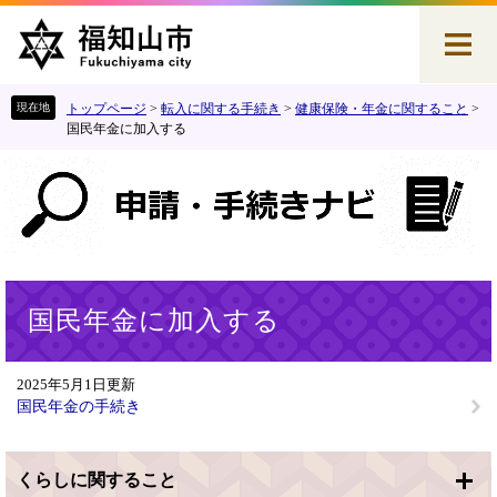
ペ
メ
ー
ニ
ジ
ュ
の
ー
先
を
トップページ
>
転入に関する手続き
>
健康保険・年金に関すること
>
頭
飛
国民年金に加入する
で
ば
す
し
。
て
本
文
へ
本
国民年金に加入する
文
2025年5月1日更新
国民年金の手続き
くらしに関すること