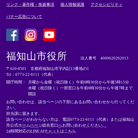
リンク・著作権・免責事項
個人情報保護
アクセシビリティ
バナー広告について
＜
＜
＜
外
外
外
福知山市役所
部
部
部
法人番号 4000020262013
リ
リ
リ
〒620-8501 京都府福知山市字内記13番地の1
ン
ン
ン
Tel：0773-22-6111（代表）
ク
ク
ク
＞
＞
＞
開庁時間：
月曜から金曜（祝日除く）午前8時30分から午後5時15分
水曜（祝日除く）一部窓口を午前8時30分から午後7時まで
開設
お問い合わせは、該当ページの下部にあるお問い合わせから行ってくだ
さい。
担当課に届きます。
該当ページがわからない方は、電話0773-22-6111（代表）または
福知山
市公式ホームページ総合窓口へお問い合わせください。
24時間対応のLINE AIチャットはこちら
＜