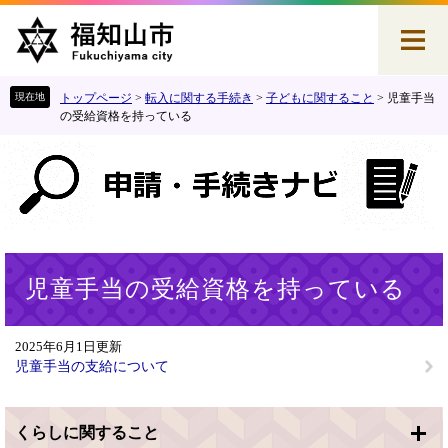
ペ
メ
ー
ニ
ジ
ュ
の
ー
先
を
トップページ
>
転入に関する手続き
>
子どもに関すること
>
児童手当
頭
飛
の受給資格を持っている
で
ば
す
し
。
て
本
文
へ
本
児童手当の受給資格を持っている
文
2025年6月1日更新
児童手当の支給について
くらしに関すること