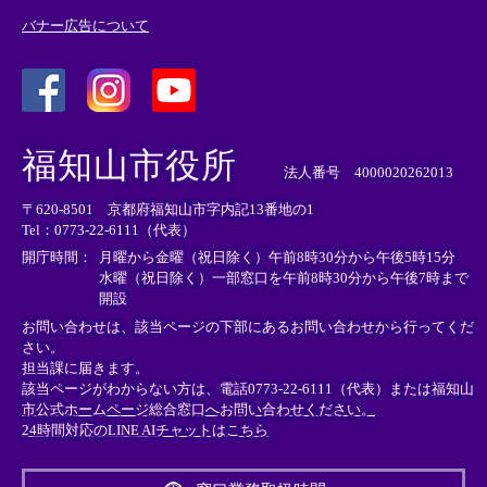
バナー広告について
＜
＜
＜
外
外
外
福知山市役所
部
部
部
法人番号 4000020262013
リ
リ
リ
〒620-8501 京都府福知山市字内記13番地の1
ン
ン
ン
Tel：0773-22-6111（代表）
ク
ク
ク
＞
＞
＞
開庁時間：
月曜から金曜（祝日除く）午前8時30分から午後5時15分
水曜（祝日除く）一部窓口を午前8時30分から午後7時まで
開設
お問い合わせは、該当ページの下部にあるお問い合わせから行ってくだ
さい。
担当課に届きます。
該当ページがわからない方は、電話0773-22-6111（代表）または
福知山
市公式ホームページ総合窓口へお問い合わせください。
24時間対応のLINE AIチャットはこちら
＜
外