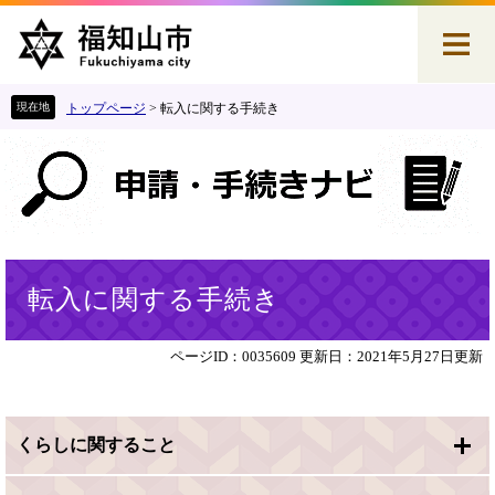
ペ
メ
ー
ニ
ジ
ュ
の
ー
先
を
トップページ
>
転入に関する手続き
頭
飛
で
ば
す
し
。
て
本
文
へ
本
転入に関する手続き
文
ページID：0035609
更新日：2021年5月27日更新
くらしに関すること