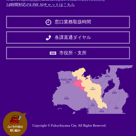
24時間対応のLINE AIチャットはこちら
＜
外
窓口業務取扱時間
部
リ
ン
各課直通ダイヤル
ク
＞
市役所・支所
Copyright © Fukuchiyama City. All Rights Reserved.