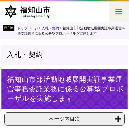
ペ
メ
ー
ニ
ジ
ュ
の
ー
先
を
トップページ
>
入札・契約
>
福知山市部活動地域展開実証事業運営事
頭
飛
務委託業務に係る公募型プロポーザルを実施します
で
ば
す
し
。
て
入札・契約
本
文
へ
本
福知山市部活動地域展開実証事業運
文
営事務委託業務に係る公募型プロポ
ーザルを実施します
ページ内目次