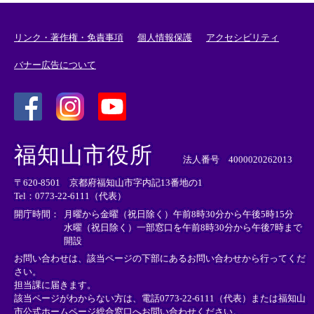
リンク・著作権・免責事項
個人情報保護
アクセシビリティ
バナー広告について
＜
＜
＜
外
外
外
福知山市役所
部
部
部
法人番号 4000020262013
リ
リ
リ
〒620-8501 京都府福知山市字内記13番地の1
ン
ン
ン
Tel：0773-22-6111（代表）
ク
ク
ク
＞
＞
＞
開庁時間：
月曜から金曜（祝日除く）午前8時30分から午後5時15分
水曜（祝日除く）一部窓口を午前8時30分から午後7時まで
開設
お問い合わせは、該当ページの下部にあるお問い合わせから行ってくだ
さい。
担当課に届きます。
該当ページがわからない方は、電話0773-22-6111（代表）または
福知山
市公式ホームページ総合窓口へお問い合わせください。