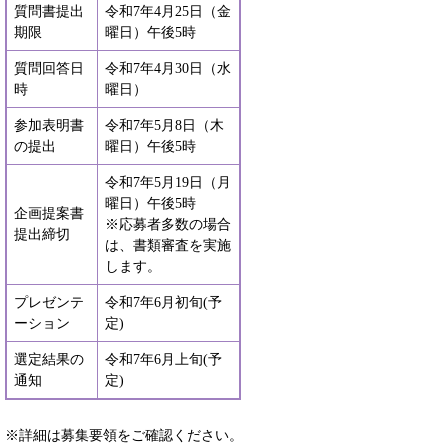
質問書提出
令和7年4月25日（金
期限
曜日）午後5時
質問回答日
令和7年4月30日（水
時
曜日）
参加表明書
令和7年5月8日（木
の提出
曜日）午後5時
令和7年5月19日（月
曜日）午後5時​
企画提案書
※応募者多数の場合
提出締切
は、書類審査を実施
します。
プレゼンテ
令和7年6月初旬(予
ーション
定)
選定結果の
令和7年6月上旬(予
通知
定)
※詳細は募集要領をご確認ください。