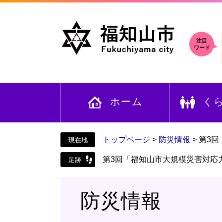
ペ
メ
ー
ニ
ジ
ュ
の
ー
注目
ワード
先
を
頭
飛
で
ば
す
し
ホーム
く
。
て
本
文
へ
トップページ
>
防災情報
>
第3
第3回「福知山市大規模災害対応
防災情報