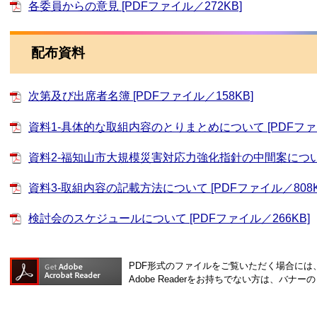
各委員からの意見 [PDFファイル／272KB]
配布資料
次第及び出席者名簿 [PDFファイル／158KB]
資料1-具体的な取組内容のとりまとめについて [PDFファイ
資料2-福知山市大規模災害対応力強化指針の中間案について [
資料3-取組内容の記載方法について [PDFファイル／808K
検討会のスケジュールについて [PDFファイル／266KB]
PDF形式のファイルをご覧いただく場合には、Ad
Adobe Readerをお持ちでない方は、バ