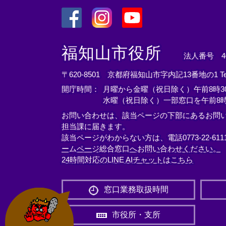
＜
＜
＜
外
外
外
福知山市役所
法人番号 400
部
部
部
リ
リ
リ
〒620-8501 京都府福知山市字内記13番地の1
T
ン
ン
ン
開庁時間：
月曜から金曜（祝日除く）午前8時30
ク
ク
ク
水曜（祝日除く）一部窓口を午前8時
＞
＞
＞
お問い合わせは、該当ページの下部にあるお問
担当課に届きます。
該当ページがわからない方は、電話0773-22-61
ームページ総合窓口へお問い合わせください。
24時間対応のLINE AIチャットはこちら
＜
外
窓口業務取扱時間
部
リ
市役所・支所
ン