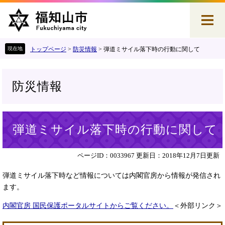
ペ
メ
ー
ニ
ジ
ュ
の
ー
先
を
トップページ
>
防災情報
>
弾道ミサイル落下時の行動に関して
頭
飛
で
ば
す
し
防災情報
。
て
本
文
本
へ
弾道ミサイル落下時の行動に関して
文
ページID：0033967
更新日：2018年12月7日更新
弾道ミサイル落下時など情報については内閣官房から情報が発信され
ます。
内閣官房 国民保護ポータルサイトからご覧ください。
＜外部リンク＞