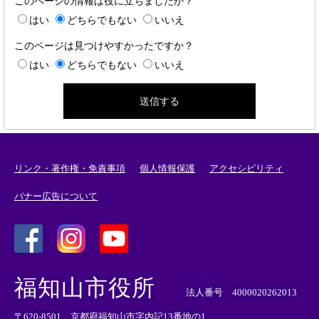
このページの情報は役に立ちましたか？
はい
どちらでもない
いいえ
このページは見つけやすかったですか？
はい
どちらでもない
いいえ
リンク・著作権・免責事項
個人情報保護
アクセシビリティ
バナー広告について
＜
＜
＜
外
外
外
福知山市役所
部
部
部
法人番号 4000020262013
リ
リ
リ
〒620-8501 京都府福知山市字内記13番地の1
ン
ン
ン