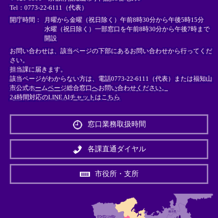
Tel：0773-22-6111（代表）
ク
ク
ク
＞
＞
＞
開庁時間：
月曜から金曜（祝日除く）午前8時30分から午後5時15分
水曜（祝日除く）一部窓口を午前8時30分から午後7時まで
開設
お問い合わせは、該当ページの下部にあるお問い合わせから行ってくだ
さい。
担当課に届きます。
該当ページがわからない方は、電話0773-22-6111（代表）または
福知山
市公式ホームページ総合窓口へお問い合わせください。
24時間対応のLINE AIチャットはこちら
＜
外
窓口業務取扱時間
部
リ
ン
各課直通ダイヤル
ク
＞
市役所・支所