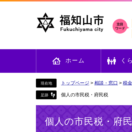
ペ
メ
ー
ニ
ジ
ュ
の
ー
注目
ワード
先
を
頭
飛
で
ば
す
し
ホーム
く
。
て
本
文
へ
トップページ
>
相談・窓口
>
税
個人の市民税・府民税
本
文
個人の市民税・府