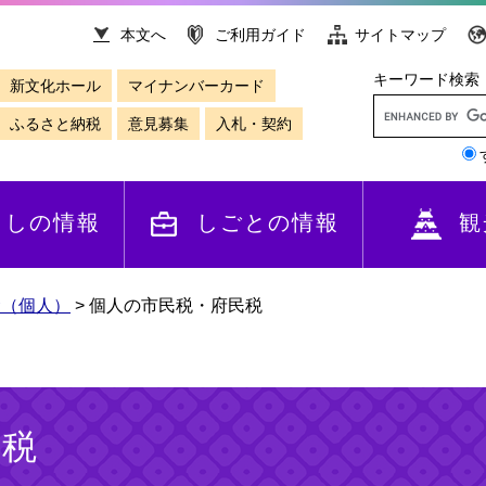
本文へ
ご利用ガイド
サイトマップ
キーワード検索
新文化ホール
マイナンバーカード
ふるさと納税
意見募集
入札・契約
らしの情報
しごとの情報
観
金（個人）
>
個人の市民税・府民税
民税