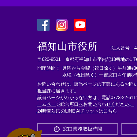
＜
＜
＜
外
外
外
福知山市役所
法人番号 400
部
部
部
リ
リ
リ
〒620-8501 京都府福知山市字内記13番地の1
T
ン
ン
ン
開庁時間：
月曜から金曜（祝日除く）午前8時30
ク
ク
ク
水曜（祝日除く）一部窓口を午前8時
＞
＞
＞
お問い合わせは、該当ページの下部にあるお問
担当課に届きます。
該当ページがわからない方は、電話0773-22-61
ームページ総合窓口へお問い合わせください。
24時間対応のLINE AIチャットはこちら
＜
外
窓口業務取扱時間
部