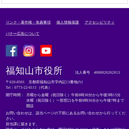
リンク・著作権・免責事項
個人情報保護
アクセシビリティ
バナー広告について
＜
＜
＜
外
外
外
福知山市役所
部
部
部
法人番号 4000020262013
リ
リ
リ
〒620-8501 京都府福知山市字内記13番地の1
ン
ン
ン
Tel：0773-22-6111（代表）
ク
ク
ク
＞
＞
＞
開庁時間：
月曜から金曜（祝日除く）午前8時30分から午後5時15分
水曜（祝日除く）一部窓口を午前8時30分から午後7時まで
開設
お問い合わせは、該当ページの下部にあるお問い合わせから行ってくだ
さい。
担当課に届きます。