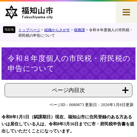
ペ
メ
ー
ニ
ジ
ュ
の
ー
先
を
トップページ
>
組織からさがす
>
税務課
>
令和８年度個人の市民税・
頭
飛
府民税の申告について
で
ば
す
し
本
。
て
令和８年度個人の市民税・府民税の
文
本
申告について
文
へ
ページ内目次
ページID：0080873
更新日：2026年1月8日更新
令和8年1月1日（賦課期日）現在、福知山市に住民登録のある方ある
いは居住している人は、
令和8年3月16日までに市・府民税申告書を提
出していただくことになっています。