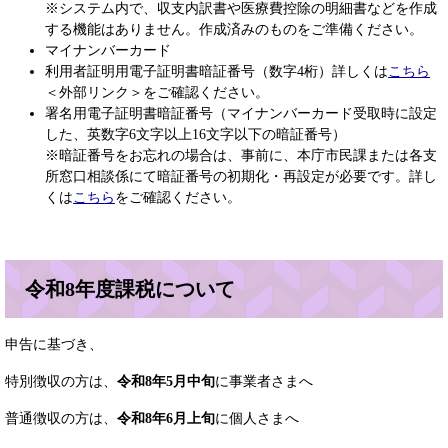
※システム内で、収支内訳書や医療費控除の明細書などを作成
する機能はありません。作成済みのものをご準備ください。​
マイナンバーカード
利用者証明用電子証明書暗証番号（数字4桁）詳しくは
こちら
＜外部リンク＞
をご確認ください。
署名用電子証明書暗証番号（マイナンバーカード受取時に設定
した、英数字6文字以上16文字以下の暗証番号）
※暗証番号をお忘れの場合は、事前に、本庁市民課または各支
所窓口相談係にて暗証番号の初期化・再設定が必要です。詳し
くは
こちら
をご確認ください。
令和8年度課税について
申告に基づき、
特別徴収の方は、
令和8年5月中旬
に事業者さまへ
普通徴収の方は、
令和8年6月上旬
に個人さまへ