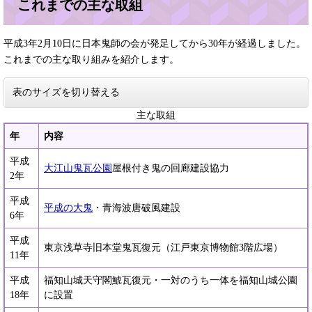
これまでの主な取組
平成3年2月10日に日本鬼師の会が発足してから30年が経過しました。
これまでの主な取り組みを紹介します。
表のサイズを切り替える
主な取組
年
内容
平成
大江山鬼瓦公園
屋根付き鬼の回廊建設協力
2年
平成
平成の大鬼
・青海波唐破風建設
6年
平成
東京浅草寺旧本堂鬼瓦復元（江戸東京博物館3階広場）
11年
平成
福知山城天守閣鯱瓦復元・一対のうち一体を福知山城公園
18年
に設置