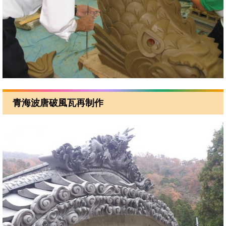
青海波唐破風瓦再制作