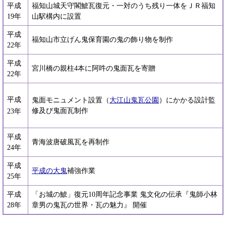
平成
福知山城天守閣鯱瓦復元・一対のうち残り一体をＪＲ福知
19年
山駅構内に設置
平成
福知山市立げん鬼保育園の鬼の飾り物を制作
22年
平成
宮川橋の親柱4本に阿吽の鬼面瓦を寄贈
22年
平成
鬼面モニュメント設置（
大江山鬼瓦公園
）にかかる設計監
修及び鬼面瓦制作
23年
平成
青海波唐破風瓦を再制作
24年
平成
平成の大鬼
補強作業
25年
平成
「お城の鯱」復元10周年記念事業 鬼文化の伝承『鬼師小林
28年
章男の鬼瓦の世界・瓦の魅力』 開催