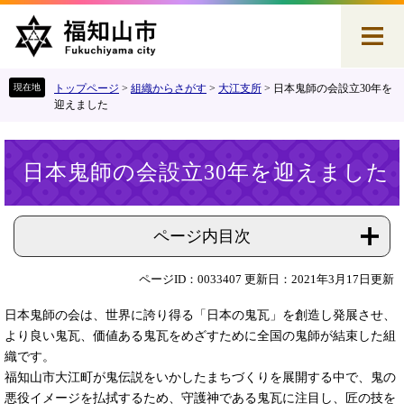
ペ
メ
ー
ニ
ジ
ュ
の
ー
先
を
トップページ
>
組織からさがす
>
大江支所
>
日本鬼師の会設立30年を
頭
飛
迎えました
で
ば
す
し
本
。
て
日本鬼師の会設立30年を迎えました
文
本
文
へ
ページ内目次
ページID：0033407
更新日：2021年3月17日更新
日本鬼師の会は、世界に誇り得る「日本の鬼瓦」を創造し発展させ、
より良い鬼瓦、価値ある鬼瓦をめざすために全国の鬼師が結束した組
織です。
福知山市大江町が鬼伝説をいかしたまちづくりを展開する中で、鬼の
悪役イメージを払拭するため、守護神である鬼瓦に注目し、匠の技を