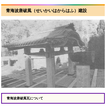
青海波唐破風（せいかいはからはふ）建設
青海波唐破風瓦について