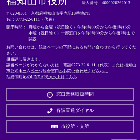
福知山市役所
部
部
部
法人番号 4000020262013
リ
リ
リ
〒620-8501 京都府福知山市字内記13番地の1
ン
ン
ン
Tel：0773-22-6111（代表）
ク
ク
ク
＞
＞
＞
開庁時間：
月曜から金曜（祝日除く）午前8時30分から午後5時15分
水曜（祝日除く）一部窓口を午前8時30分から午後7時まで
開設
お問い合わせは、該当ページの下部にあるお問い合わせから行ってくだ
さい。
担当課に届きます。
該当ページがわからない方は、電話0773-22-6111（代表）または
福知山
市公式ホームページ総合窓口へお問い合わせください。
24時間対応のLINE AIチャットはこちら
＜
外
窓口業務取扱時間
部
リ
ン
各課直通ダイヤル
ク
＞
市役所・支所