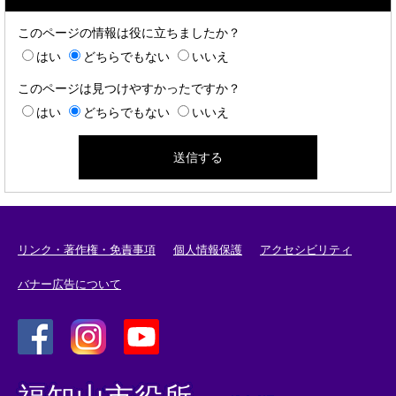
このページの情報は役に立ちましたか？
はい
どちらでもない
いいえ
このページは見つけやすかったですか？
はい
どちらでもない
いいえ
リンク・著作権・免責事項
個人情報保護
アクセシビリティ
バナー広告について
＜
＜
＜
外
外
外