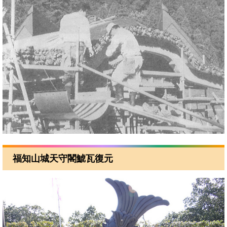
福知山城天守閣鯱瓦復元