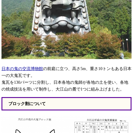
日本の鬼の交流博物館
の前庭に立つ、高さ5m、重さ10トンもある日本
一の大鬼瓦です。
鬼瓦を130パーツに分割し、日本各地の鬼師が各地の土を使い、各地
の焼成技法を用いて制作し、大江山の麓で1つに組み上げました。
ブロック割について