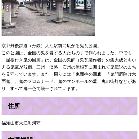
京都丹後鉄道（丹鉄）大江駅前に広がる鬼瓦公園。
この公園は、全国の鬼を愛する人たちの手で作られました。中でも
「屋根付き鬼の回廊」は、全国の鬼師（鬼瓦製作者）の集大成ともい
える鬼瓦が72個、三州・淡路・石州の屋根瓦に囲まれて鬼伝説のまち
を見守っています。また、周りには「鬼面柱の回廊」「鬼門厄除け六
面鬼」、鬼のプロムナード、鬼のマンホールの蓋、鬼の街灯などがあ
り、すべて鬼一色で統一されています。
住所
福知山市大江町河守