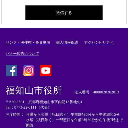
リンク・著作権・免責事項
個人情報保護
アクセシビリティ
バナー広告について
＜
＜
＜
外
外
外
福知山市役所
部
部
部
法人番号 4000020262013
リ
リ
リ
〒620-8501 京都府福知山市字内記13番地の1
ン
ン
ン
Tel：0773-22-6111（代表）
ク
ク
ク
＞
＞
＞
開庁時間：
月曜から金曜（祝日除く）午前8時30分から午後5時15分
水曜（祝日除く）一部窓口を午前8時30分から午後7時まで
開設