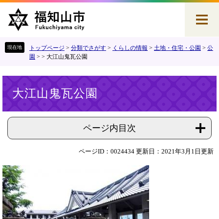
ペ
メ
ー
ニ
ジ
ュ
の
ー
先
を
トップページ
>
分類でさがす
>
くらしの情報
>
土地・住宅・公園
>
公
頭
飛
園
>
>
大江山鬼瓦公園
で
ば
す
し
本
。
て
大江山鬼瓦公園
文
本
文
へ
ページ内目次
ページID：0024434
更新日：2021年3月1日更新