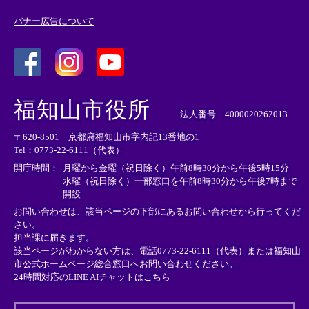
バナー広告について
＜
＜
＜
外
外
外
福知山市役所
部
部
部
法人番号 4000020262013
リ
リ
リ
〒620-8501 京都府福知山市字内記13番地の1
ン
ン
ン
Tel：0773-22-6111（代表）
ク
ク
ク
＞
＞
＞
開庁時間：
月曜から金曜（祝日除く）午前8時30分から午後5時15分
水曜（祝日除く）一部窓口を午前8時30分から午後7時まで
開設
お問い合わせは、該当ページの下部にあるお問い合わせから行ってくだ
さい。
担当課に届きます。
該当ページがわからない方は、電話0773-22-6111（代表）または
福知山
市公式ホームページ総合窓口へお問い合わせください。
24時間対応のLINE AIチャットはこちら
＜
外