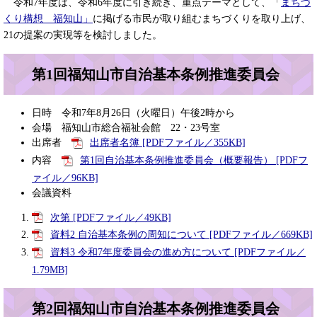
令和7年度は、令和6年度に引き続き、重点テーマとして、「
まちづ
くり構想 福知山」
に掲げる市民が取り組むまちづくりを取り上げ、
21の提案の実現等を検討しました。
第1回福知山市自治基本条例推進委員会
日時 令和7年8月26日（火曜日）午後2時から
会場 福知山市総合福祉会館 22・23号室
出席者
出席者名簿 [PDFファイル／355KB]
内容
第1回自治基本条例推進委員会（概要報告） [PDFフ
ァイル／96KB]
会議資料
次第 [PDFファイル／49KB]
資料2 自治基本条例の周知について [PDFファイル／669KB]
資料3 令和7年度委員会の進め方について [PDFファイル／
1.79MB]
第2回福知山市自治基本条例推進委員会