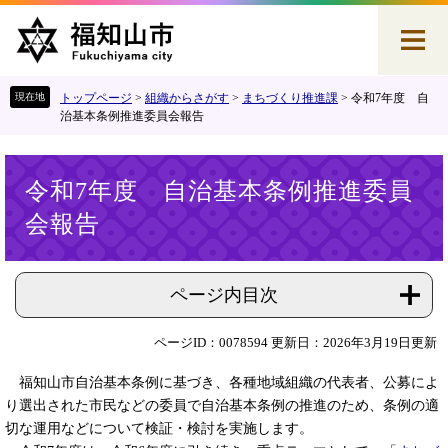
ペ
メ
ー
ニ
ジ
ュ
の
ー
先
を
トップページ
>
組織からさがす
>
まちづくり推進課
>
令和7年度 自
頭
飛
治基本条例推進委員会報告
で
ば
す
し
本
。
て
令和7年度 自治基本条例推進委員
文
本
会報告
文
へ
ページ内目次
ページID：0078594
更新日：2026年3月19日更新
福知山市自治基本条例に基づき、各種地域組織の代表者、公募によ
り選出された市民などの委員で自治基本条例の推進のため、条例の適
切な運用などについて検証・検討を実施します。