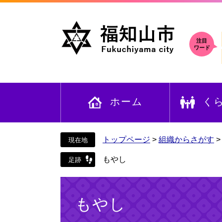
ペ
メ
ー
ニ
ジ
ュ
の
ー
注目
ワード
先
を
頭
飛
で
ば
す
し
ホーム
く
。
て
本
文
へ
トップページ
>
組織からさがす
もやし
本
文
もやし