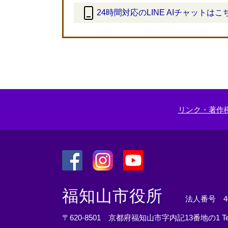
24時間対応のLINE AIチャットはこ
＜
外
部
リ
ン
ク
＞
リンク・著作
＜
＜
＜
外
外
外
福知山市役所
法人番号 400
部
部
部
リ
リ
リ
〒620-8501 京都府福知山市字内記13番地の1
T
ン
ン
ン