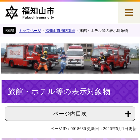
ペ
メ
ー
ニ
ジ
ュ
の
ー
先
を
トップページ
>
福知山市消防本部
>
旅館・ホテル等の表示対象物
頭
飛
で
ば
す
し
。
て
本
文
へ
本
旅館・ホテル等の表示対象物
文
ページ内目次
ページID：0018686
更新日：2026年5月1日更新