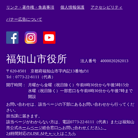
リンク・著作権・免責事項
個人情報保護
アクセシビリティ
バナー広告について
＜
＜
＜
外
外
外
福知山市役所
部
部
部
法人番号 4000020262013
リ
リ
リ
〒620-8501 京都府福知山市字内記13番地の1
ン
ン
ン
Tel：0773-22-6111（代表）
ク
ク
ク
＞
＞
＞
開庁時間：
月曜から金曜（祝日除く）午前8時30分から午後5時15分
水曜（祝日除く）一部窓口を午前8時30分から午後7時まで
開設
お問い合わせは、該当ページの下部にあるお問い合わせから行ってくだ
さい。
担当課に届きます。
該当ページがわからない方は、電話0773-22-6111（代表）または
福知山
市公式ホームページ総合窓口へお問い合わせください。
24時間対応のLINE AIチャットはこちら