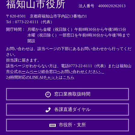
福知山市役所
部
部
部
法人番号 4000020262013
リ
リ
リ
〒620-8501 京都府福知山市字内記13番地の1
ン
ン
ン
Tel：0773-22-6111（代表）
ク
ク
ク
＞
＞
＞
開庁時間：
月曜から金曜（祝日除く）午前8時30分から午後5時15分
水曜（祝日除く）一部窓口を午前8時30分から午後7時まで
開設
お問い合わせは、該当ページの下部にあるお問い合わせから行ってくだ
さい。
担当課に届きます。
該当ページがわからない方は、電話0773-22-6111（代表）または
福知山
市公式ホームページ総合窓口へお問い合わせください。
24時間対応のLINE AIチャットはこちら
＜
外
窓口業務取扱時間
部
リ
ン
各課直通ダイヤル
ク
＞
市役所・支所