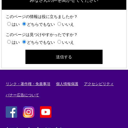
みなさんの声を聞かせてください
このページの情報は役に立ちましたか？
はい
どちらでもない
いいえ
このページは見つけやすかったですか？
はい
どちらでもない
いいえ
リンク・著作権・免責事項
個人情報保護
アクセシビリティ
バナー広告について
＜
＜
＜
外
外
外