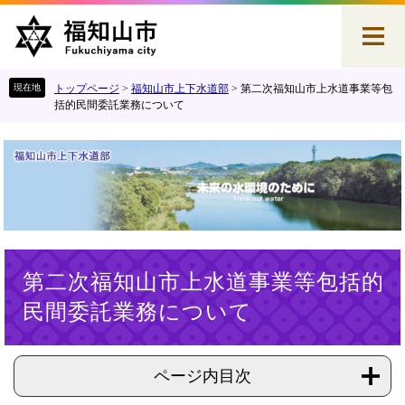
ペ
メ
ー
ニ
ジ
ュ
の
ー
先
を
トップページ
>
福知山市上下水道部
>
第二次福知山市上水道事業等包
頭
飛
括的民間委託業務について
で
ば
す
し
。
て
本
文
へ
本
第二次福知山市上水道事業等包括的
文
民間委託業務について
ページ内目次