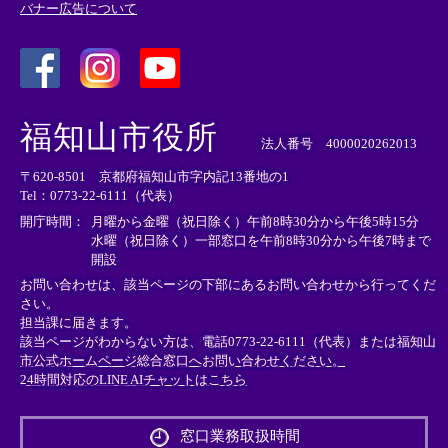
バナー広告について
＜
＜
＜
外
外
外
福知山市役所
部
部
部
法人番号 4000020262013
リ
リ
リ
〒620-8501 京都府福知山市字内記13番地の1
ン
ン
ン
Tel：0773-22-6111（代表）
ク
ク
ク
＞
＞
＞
開庁時間：
月曜から金曜（祝日除く）午前8時30分から午後5時15分
水曜（祝日除く）一部窓口を午前8時30分から午後7時まで
開設
お問い合わせは、該当ページの下部にあるお問い合わせから行ってくだ
さい。
担当課に届きます。
該当ページがわからない方は、電話0773-22-6111（代表）または
福知山
市公式ホームページ総合窓口へお問い合わせください。
24時間対応のLINE AIチャットはこちら
＜
外
窓口業務取扱時間
部