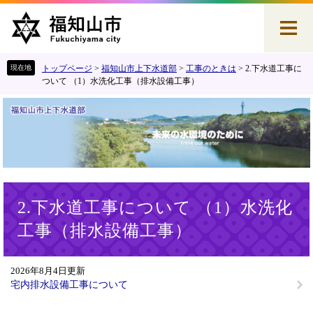
ペ
メ
ー
ニ
ジ
ュ
の
ー
先
を
トップページ
>
福知山市上下水道部
>
工事のときは
>
2.下水道工事に
頭
飛
ついて （1）水洗化工事（排水設備工事）
で
ば
す
し
。
て
本
文
へ
本
2.下水道工事について （1）水洗化
文
工事（排水設備工事）
2026年8月4日更新
宅内排水設備工事について