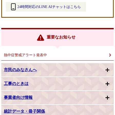
24時間対応のLINE AIチャットはこちら
＜
外
部
リ
ン
重要なお知らせ
ク
＞
熱中症警戒アラート発表中
市民のみなさんへ
工事のときは
事業者向け情報
統計データ・冊子関係