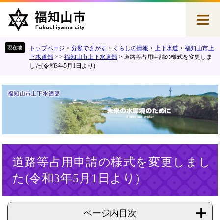
ペ
メ
ー
ニ
ジ
ュ
の
ー
先
を
トップページ
>
分類でさがす
>
くらしの情報
>
上下水道
>
福知山市上
頭
飛
下水道部
>
>
福知山市上下水道部
>
道路等占用申請の様式を変更しま
した(令和3年5月1日より)
で
ば
す
し
。
て
本
文
へ
本
道路等占用申請の様式を変更しまし
文
た(令和3年5月1日より)
ページ内目次