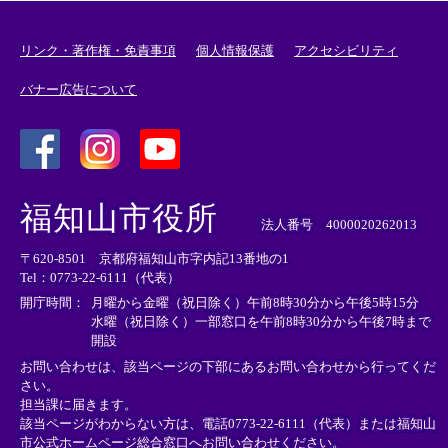
リンク・著作権・免責事項
個人情報保護
アクセシビリティ
バナー広告について
＜
＜
＜
外
外
外
福知山市役所
部
部
部
法人番号 4000020262013
リ
リ
リ
〒620-8501 京都府福知山市字内記13番地の1
ン
ン
ン
Tel：0773-22-6111（代表）
ク
ク
ク
＞
＞
＞
開庁時間：
月曜から金曜（祝日除く）午前8時30分から午後5時15分
水曜（祝日除く）一部窓口を午前8時30分から午後7時まで
開設
お問い合わせは、該当ページの下部にあるお問い合わせから行ってくだ
さい。
担当課に届きます。
該当ページがわからない方は、電話0773-22-6111（代表）または
福知山
市公式ホームページ総合窓口へお問い合わせください。