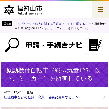
ペ
メ
ー
ニ
ジ
ュ
の
ー
先
を
トップページ
>
転入に関する手続き
>
くらしに関すること
>
原動機付
頭
飛
自転車（総排気量125cc以下、ミニカー）を所有している
で
ば
す
し
。
て
本
文
へ
本
原動機付自転車（総排気量125cc以
文
下、ミニカー）を所有している
2024年12月10日更新
軽自動車などの登録・廃棄・名義変更をするとき