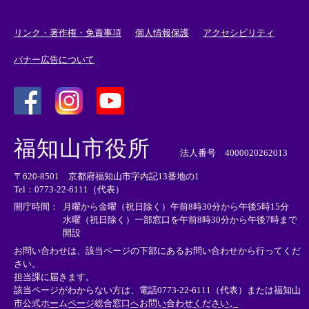
リンク・著作権・免責事項
個人情報保護
アクセシビリティ
バナー広告について
＜
＜
＜
外
外
外
福知山市役所
部
部
部
法人番号 4000020262013
リ
リ
リ
〒620-8501 京都府福知山市字内記13番地の1
ン
ン
ン
Tel：0773-22-6111（代表）
ク
ク
ク
＞
＞
＞
開庁時間：
月曜から金曜（祝日除く）午前8時30分から午後5時15分
水曜（祝日除く）一部窓口を午前8時30分から午後7時まで
開設
お問い合わせは、該当ページの下部にあるお問い合わせから行ってくだ
さい。
担当課に届きます。
該当ページがわからない方は、電話0773-22-6111（代表）または
福知山
市公式ホームページ総合窓口へお問い合わせください。