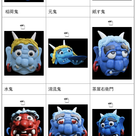
稲荷鬼
元鬼
紙す鬼
水鬼
清流鬼
茶屋右衛門