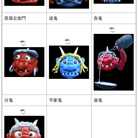
茶屋左衛門
道鬼
呑鬼
分鬼
平家鬼
遊鬼