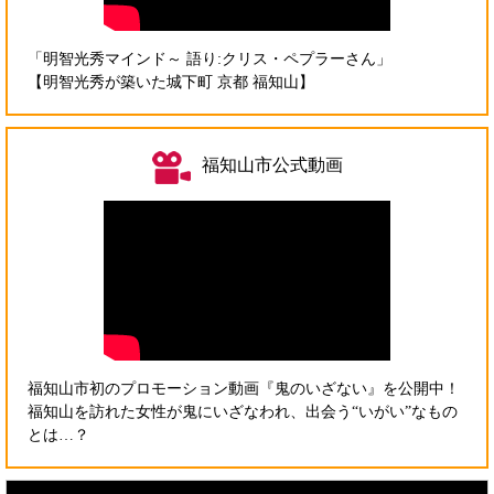
「明智光秀マインド～ 語り:クリス・ペプラーさん」
【明智光秀が築いた城下町 京都 福知山】
福知山市公式動画
福知山市初のプロモーション動画『鬼のいざない』を公開中！
福知山を訪れた女性が鬼にいざなわれ、出会う“いがい”なもの
とは…？