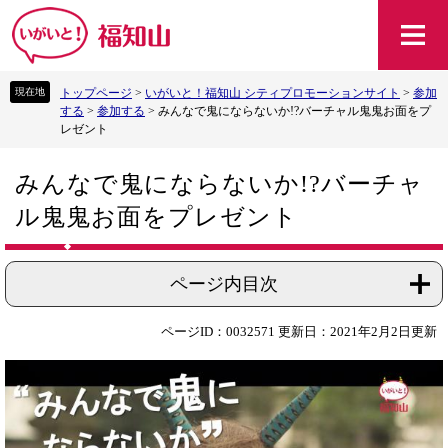
ペ
メ
ー
ニ
ジ
ュ
の
ー
トップページ
>
いがいと！福知山 シティプロモーションサイト
>
参加
先
を
する
>
参加する
>
みんなで鬼にならないか!?バーチャル鬼鬼お面をプ
頭
飛
レゼント
で
ば
す
し
本
。
て
みんなで鬼にならないか!?バーチャ
文
本
ル鬼鬼お面をプレゼント
文
へ
ページ内目次
ページID：0032571
更新日：2021年2月2日更新