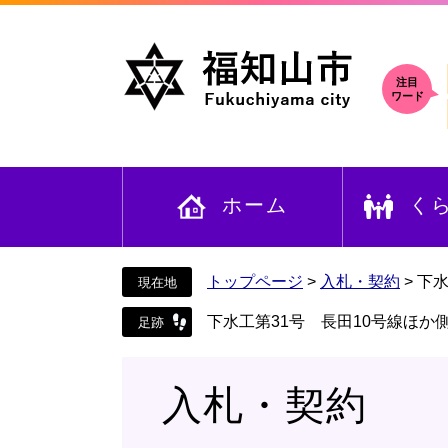
ペ
メ
ー
ニ
ジ
ュ
の
ー
注目
ワード
先
を
頭
飛
で
ば
す
し
ホーム
く
。
て
本
文
へ
トップページ
>
入札・契約
>
下水
下水工第31号 長田10号線ほ
入札・契約