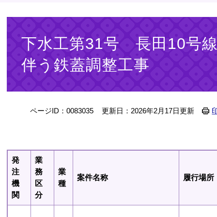
本
文
下水工第31号 長田10号
伴う鉄蓋調整工事
ページID：0083035
更新日：2026年2月17日更新
発
業
注
務
業
案件名称
履行場所
機
区
種
関
分