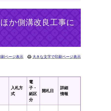
線ほか側溝改良工事に
印刷ページ表示
大きな文字で印刷ページ表示
電
入札方
子・
詳細
開札日
式
紙区
情報
分