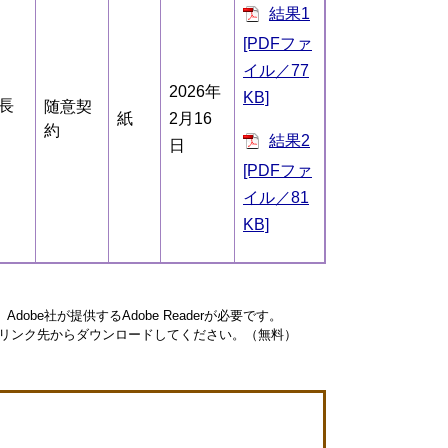
結果1
[PDFファ
イル／77
2026年
KB]
長
随意契
紙
2月16
約
結果2
日
[PDFファ
イル／81
KB]
obe社が提供するAdobe Readerが必要です。
ナーのリンク先からダウンロードしてください。（無料）