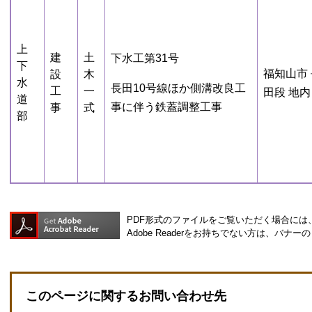
上
建
土
​下水工第31号
下
福知山市 
設
木
水
長田10号線ほか側溝改良工
工
一
田段 地内
道
事に伴う鉄蓋調整工事
事
式
部
PDF形式のファイルをご覧いただく場合には、Ad
Adobe Readerをお持ちでない方は、バ
このページに関するお問い合わせ先