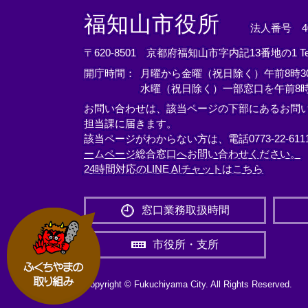
＜
＜
＜
外
外
外
福知山市役所
法人番号 400
部
部
部
リ
リ
リ
〒620-8501 京都府福知山市字内記13番地の1
T
ン
ン
ン
開庁時間：
月曜から金曜（祝日除く）午前8時30
ク
ク
ク
水曜（祝日除く）一部窓口を午前8時
＞
＞
＞
お問い合わせは、該当ページの下部にあるお問
担当課に届きます。
該当ページがわからない方は、電話0773-22-61
ームページ総合窓口へお問い合わせください。
24時間対応のLINE AIチャットはこちら
＜
外
窓口業務取扱時間
部
リ
市役所・支所
ン
ク
＞
Copyright © Fukuchiyama City. All Rights Reserved.