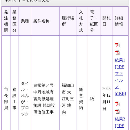
発
業
入
電
注
務
履行場
札
子・
開札
詳細
業種
案件名称
機
区
所
方
紙区
日
情報
関
分
式
分
結果1
[PDF
ファ
イル
タイ
農振第54号
福知山
／
2025
市
建
ル・
随
中丹地域有
市 大
51KB]
年12
長
設
れん
意
害鳥獣処理
江町三
紙
部
工
が・
契
月11
施設 焼却設
河 地
局
事
ブロ
約
日
備改修工事
内
ック
結果2
[PDF