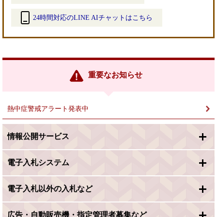
24時間対応のLINE AIチャットはこちら
＜
外
部
リ
ン
重要なお知らせ
ク
＞
熱中症警戒アラート発表中
情報公開サービス
電子入札システム
電子入札以外の入札など
広告・自動販売機・指定管理者募集など