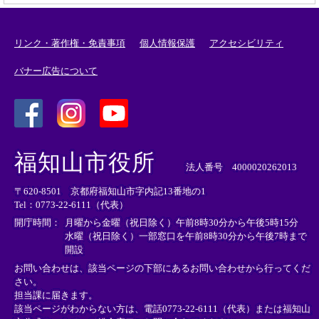
リンク・著作権・免責事項
個人情報保護
アクセシビリティ
バナー広告について
＜
＜
＜
外
外
外
福知山市役所
部
部
部
法人番号 4000020262013
リ
リ
リ
〒620-8501 京都府福知山市字内記13番地の1
ン
ン
ン
Tel：0773-22-6111（代表）
ク
ク
ク
＞
＞
＞
開庁時間：
月曜から金曜（祝日除く）午前8時30分から午後5時15分
水曜（祝日除く）一部窓口を午前8時30分から午後7時まで
開設
お問い合わせは、該当ページの下部にあるお問い合わせから行ってくだ
さい。
担当課に届きます。
該当ページがわからない方は、電話0773-22-6111（代表）または
福知山