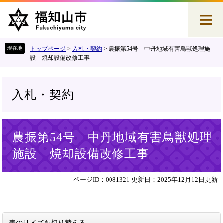
ペ
メ
ー
ニ
ジ
ュ
の
ー
先
を
トップページ
>
入札・契約
>
農振第54号 中丹地域有害鳥獣処理施
頭
飛
設 焼却設備改修工事
で
ば
す
し
。
て
入札・契約
本
文
へ
本
農振第54号 中丹地域有害鳥獣処理
文
施設 焼却設備改修工事
ページID：0081321
更新日：2025年12月12日更新
表のサイズを切り替える