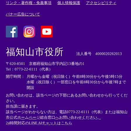
リンク・著作権・免責事項
個人情報保護
アクセシビリティ
バナー広告について
＜
＜
＜
外
外
外
福知山市役所
部
部
部
法人番号 4000020262013
リ
リ
リ
〒620-8501 京都府福知山市字内記13番地の1
ン
ン
ン
Tel：0773-22-6111（代表）
ク
ク
ク
＞
＞
＞
開庁時間：
月曜から金曜（祝日除く）午前8時30分から午後5時15分
水曜（祝日除く）一部窓口を午前8時30分から午後7時まで
開設
お問い合わせは、該当ページの下部にあるお問い合わせから行ってくだ
さい。
担当課に届きます。
該当ページがわからない方は、電話0773-22-6111（代表）または
福知山
市公式ホームページ総合窓口へお問い合わせください。
24時間対応のLINE AIチャットはこちら
＜