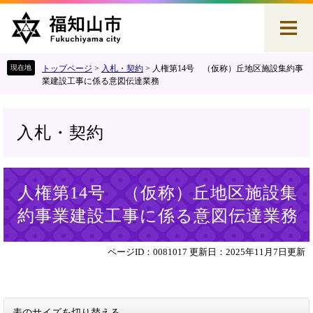
ペ
メ
ー
ニ
ジ
ュ
の
ー
先
を
トップページ
>
入札・契約
>
人権第14号 （仮称）丘地区施設集約事
頭
飛
業建設工事に係る意図伝達業務
で
ば
す
し
。
て
入札・契約
本
文
へ
本
人権第14号 （仮称）丘地区施設集
文
約事業建設工事に係る意図伝達業務
ページID：0081017
更新日：2025年11月7日更新
表のサイズを切り替える