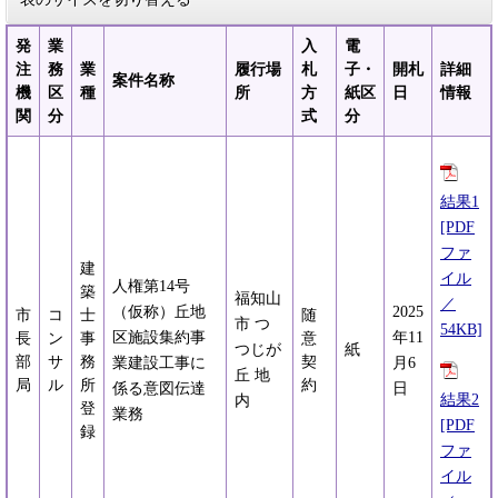
発
業
入
電
注
務
業
履行場
札
子・
開札
詳細
案件名称
機
区
種
所
方
紙区
日
情報
関
分
式
分
結果1
[PDF
ファ
建
イル
人権第14号
築
福知山
／
（仮称）丘地
2025
市
コ
士
随
市 つ
54KB]
区施設集約事
年11
長
ン
事
意
つじが
紙
部
サ
務
契
業建設工事に
月6
丘 地
局
ル
所
約
係る意図伝達
日
結果2
内
登
業務
[PDF
録
ファ
イル