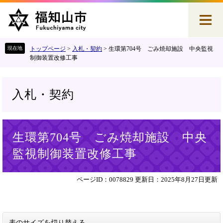
ペ
メ
ー
ニ
ジ
ュ
の
ー
先
を
トップページ
>
入札・契約
>
生環第704号 ごみ焼却施設 中央監視
頭
飛
制御装置改修工事
で
ば
す
し
。
て
入札・契約
本
文
へ
本
生環第704号 ごみ焼却施設 中央
文
監視制御装置改修工事
ページID：0078829
更新日：2025年8月27日更新
表のサイズを切り替える