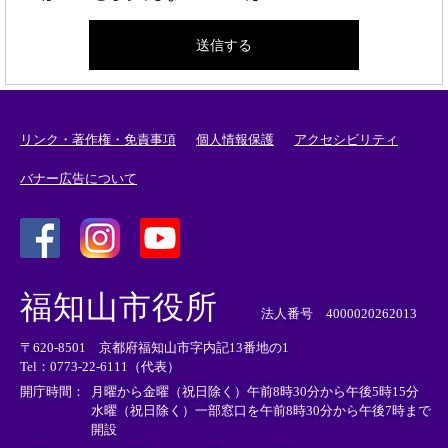
リンク・著作権・免責事項
個人情報保護
アクセシビリティ
バナー広告について
＜
＜
＜
外
外
外
福知山市役所
部
部
部
法人番号 4000020262013
リ
リ
リ
〒620-8501 京都府福知山市字内記13番地の1
ン
ン
ン
Tel：0773-22-6111（代表）
ク
ク
ク
＞
＞
＞
開庁時間：
月曜から金曜（祝日除く）午前8時30分から午後5時15分
水曜（祝日除く）一部窓口を午前8時30分から午後7時まで
開設