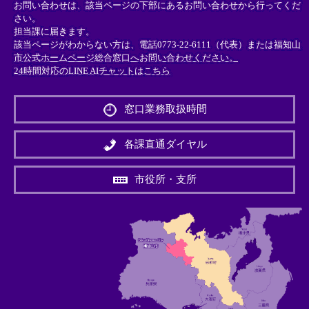
お問い合わせは、該当ページの下部にあるお問い合わせから行ってくだ
さい。
担当課に届きます。
該当ページがわからない方は、電話0773-22-6111（代表）または
福知山
市公式ホームページ総合窓口へお問い合わせください。
24時間対応のLINE AIチャットはこちら
＜
外
窓口業務取扱時間
部
リ
ン
各課直通ダイヤル
ク
＞
市役所・支所