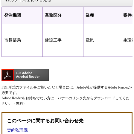
発注機関
業務区分
業種
案件
市長部局
建設工事
電気
生環
PDF形式のファイルをご覧いただく場合には、Adobe社が提供するAdobe Readerが
必要です。
Adobe Readerをお持ちでない方は、バナーのリンク先からダウンロードしてくだ
さい。（無料）
このページに関するお問い合わせ先
契約監理課