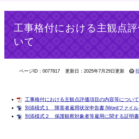
本
文
工事格付における主観点評
いて
ページID：0077817
更新日：2025年7月29日更新
工事格付における主観点評価項目の内容等について [P
別添様式１ 障害者雇用状況申告書 [Wordファイル／
別添様式２ 保護観察対象者等雇用に関する証明書 [W