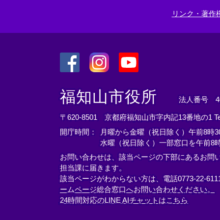
リンク・著作
＜
＜
＜
外
外
外
福知山市役所
法人番号 400
部
部
部
リ
リ
リ
〒620-8501 京都府福知山市字内記13番地の1
T
ン
ン
ン
開庁時間：
月曜から金曜（祝日除く）午前8時30
ク
ク
ク
水曜（祝日除く）一部窓口を午前8時
＞
＞
＞
お問い合わせは、該当ページの下部にあるお問
担当課に届きます。
該当ページがわからない方は、電話0773-22-61
ームページ総合窓口へお問い合わせください。
24時間対応のLINE AIチャットはこちら
＜