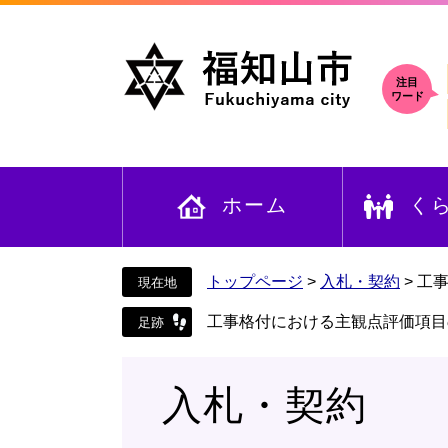
ペ
メ
ー
ニ
ジ
ュ
の
ー
注目
ワード
先
を
頭
飛
で
ば
す
し
ホーム
く
。
て
本
文
へ
トップページ
>
入札・契約
>
工
工事格付における主観点評価項目
入札・契約