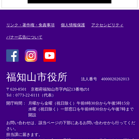
リンク・著作権・免責事項
個人情報保護
アクセシビリティ
バナー広告について
＜
＜
＜
外
外
外
福知山市役所
部
部
部
法人番号 4000020262013
リ
リ
リ
〒620-8501 京都府福知山市字内記13番地の1
ン
ン
ン
Tel：0773-22-6111（代表）
ク
ク
ク
＞
＞
＞
開庁時間：
月曜から金曜（祝日除く）午前8時30分から午後5時15分
水曜（祝日除く）一部窓口を午前8時30分から午後7時まで
開設
お問い合わせは、該当ページの下部にあるお問い合わせから行ってくだ
さい。
担当課に届きます。