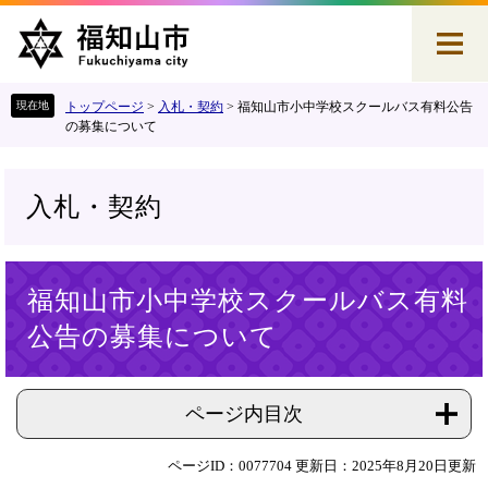
ペ
メ
ー
ニ
ジ
ュ
の
ー
先
を
トップページ
>
入札・契約
>
福知山市小中学校スクールバス有料公告
頭
飛
の募集について
で
ば
す
し
。
て
入札・契約
本
文
へ
本
福知山市小中学校スクールバス有料
文
公告の募集について
ページ内目次
ページID：0077704
更新日：2025年8月20日更新