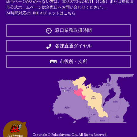
該当ページがわからない方は、電話0773-22-6111（代表）または
福知山
市公式ホームページ総合窓口へお問い合わせください。
24時間対応のLINE AIチャットはこちら
＜
外
窓口業務取扱時間
部
リ
ン
各課直通ダイヤル
ク
＞
市役所・支所
Copyright © Fukuchiyama City. All Rights Reserved.