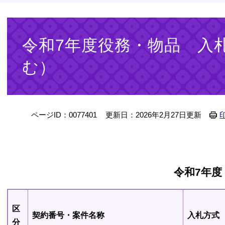
本
文
令和7年度役務・物品 入
む）
ページID：0077401
更新日：2026年2月27日更新
令和7年度
区
契約番号・案件名称
入札方式
分