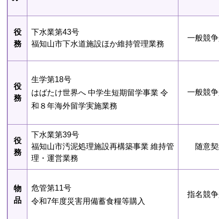
役
下水業第43号
一般競争
務
福知山市下水道施設ほか維持管理業務
生学第18号
役
一般競争
はばたけ世界へ 中学生短期留学事業 令
務
和８年海外留学実施業務
下水業第39号
役
福知山市汚泥処理施設再構築事業 維持管
随意契
務
理・運営業務
危管第11号
物
指名競争
品
令和7年度災害用備蓄食糧等購入