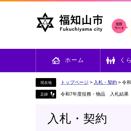
ペ
メ
ー
ニ
ジ
ュ
の
ー
注目
ワード
先
を
頭
飛
で
ば
す
し
ホーム
く
。
て
本
文
へ
トップページ
>
入札・契約
>
令
令和7年度役務・物品 入札結果
入札・契約