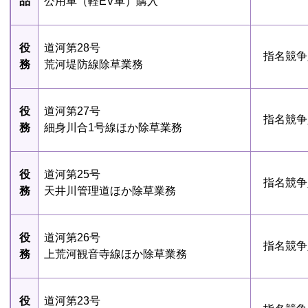
品
公用車（軽EV車）購入
役
道河第28号
指名競争
務
荒河堤防線除草業務
役
道河第27号
指名競争
務
細身川合1号線ほか除草業務
役
道河第25号
指名競争
務
天井川管理道ほか除草業務
役
道河第26号
指名競争
務
上荒河観音寺線ほか除草業務
役
道河第23号