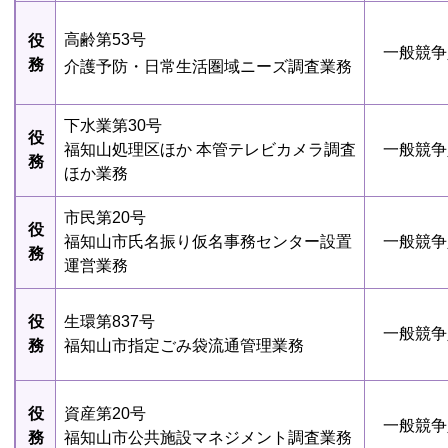
高齢第53号
役
一般競争
務
介護予防・日常生活圏域ニーズ調査業務
下水業第30号
役
福知山処理区ほか 本管テレビカメラ調査
一般競争
務
ほか業務
市民第20号
役
福知山市氏名振り仮名事務センター設置
一般競争
務
運営業務
役
生環第837号
一般競争
務
福知山市指定ごみ袋流通管理業務
役
資産第20号
一般競争
務
福知山市公共施設マネジメント調査業務