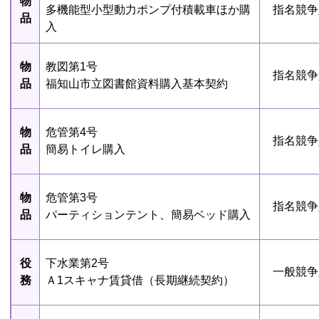
物
多機能型小型動力ポンプ付積載車ほか購
指名競争
品
入
物
教図第1号
指名競争
品
福知山市立図書館資料購入基本契約
物
危管第4号
指名競争
品
簡易トイレ購入
物
危管第3号
指名競争
品
パーティションテント、簡易ベッド購入
役
下水業第2号
一般競争
務
Ａ1スキャナ賃貸借（長期継続契約）