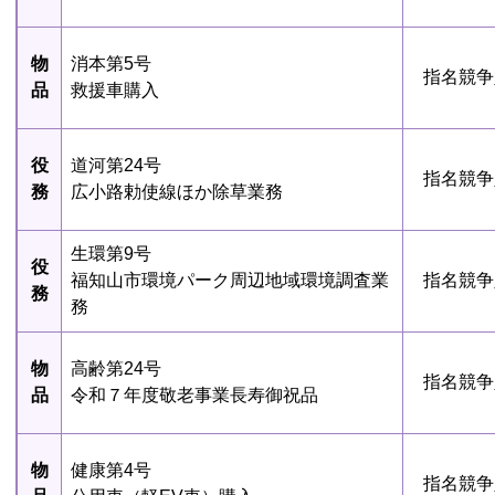
物
消本第5号
指名競争
品
救援車購入
役
道河第24号
指名競争
務
広小路勅使線ほか除草業務
生環第9号
役
福知山市環境パーク周辺地域環境調査業
指名競争
務
務
物
高齢第24号
指名競争
品
令和７年度敬老事業長寿御祝品
物
健康第4号
指名競争