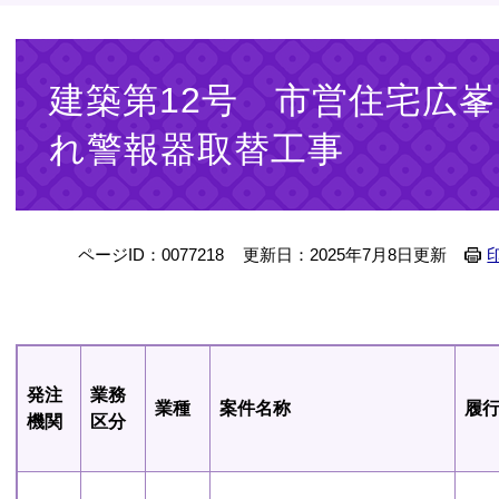
本
文
建築第12号 市営住宅広
れ警報器取替工事
ページID：0077218
更新日：2025年7月8日更新
発注
業務
業種
案件名称
履
機関
区分