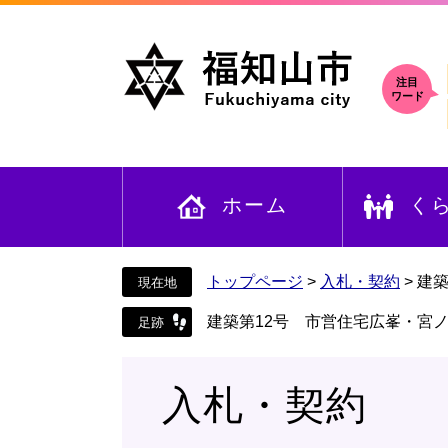
ペ
メ
ー
ニ
ジ
ュ
の
ー
注目
ワード
先
を
頭
飛
で
ば
す
し
ホーム
く
。
て
本
文
へ
トップページ
>
入札・契約
>
建
建築第12号 市営住宅広峯・宮
入札・契約