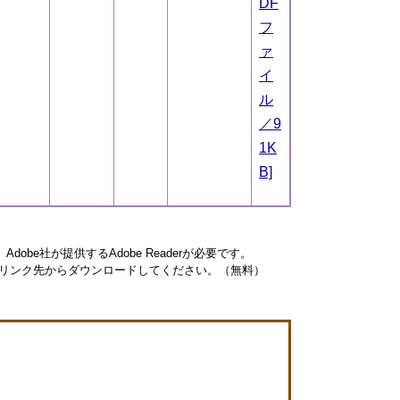
DF
フ
ァ
イ
ル
／9
1K
B]
obe社が提供するAdobe Readerが必要です。
ナーのリンク先からダウンロードしてください。（無料）