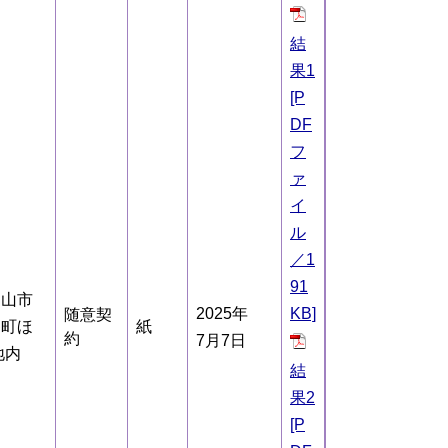
結
果1
[P
DF
フ
ァ
イ
ル
／1
91
知山市
2025年
KB]
随意契
峯町ほ
紙
約
7月7日
地内
結
果2
[P