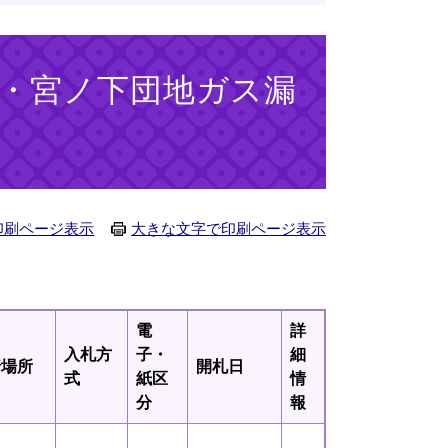
峯・宮ノ下団地ガス漏
印刷ページ表示
大きな文字で印刷ページ表示
電
詳
入札方
子・
細
行場所
開札日
式
紙区
情
分
報