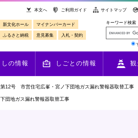
本文へ
ご利用ガイド
サイトマップ
キーワード検索
新文化ホール
マイナンバーカード
ふるさと納税
意見募集
入札・契約
らしの情報
しごとの情報
観
築第12号 市営住宅広峯・宮ノ下団地ガス漏れ警報器取替工事
ノ下団地ガス漏れ警報器取替工事