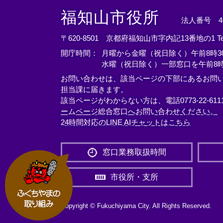
＜
＜
＜
外
外
外
福知山市役所
法人番号 400
部
部
部
リ
リ
リ
〒620-8501 京都府福知山市字内記13番地の1
T
ン
ン
ン
開庁時間：
月曜から金曜（祝日除く）午前8時30
ク
ク
ク
水曜（祝日除く）一部窓口を午前8時
＞
＞
＞
お問い合わせは、該当ページの下部にあるお問
担当課に届きます。
該当ページがわからない方は、電話0773-22-61
ームページ総合窓口へお問い合わせください。
24時間対応のLINE AIチャットはこちら
＜
外
窓口業務取扱時間
部
リ
市役所・支所
ン
ク
＞
Copyright © Fukuchiyama City. All Rights Reserved.