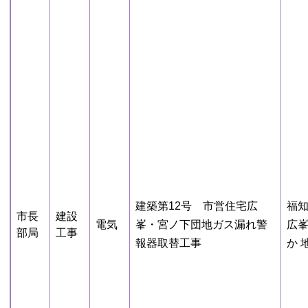
建築第12号 市営住宅広
福
市長
建設
電気
峯・宮ノ下団地ガス漏れ警
広
部局
工事
報器取替工事
か 