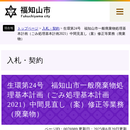
ペ
メ
ー
ニ
ジ
ュ
の
ー
先
を
トップページ
>
入札・契約
>
生環第24号 福知山市一般廃棄物処理基
頭
飛
本計画（ごみ処理基本計画2021）中間見直し（案）修正等業務（廃棄
物）
で
ば
す
し
。
て
本
入札・契約
文
へ
本
生環第24号 福知山市一般廃棄物処
文
理基本計画（ごみ処理基本計画
2021）中間見直し（案）修正等業務
（廃棄物）
ページID：0076989
更新日：2025年6月20日更新