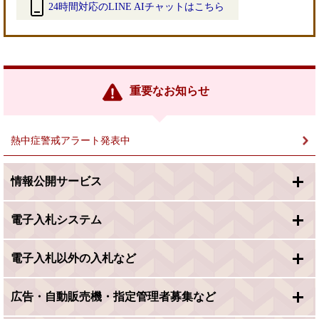
24時間対応のLINE AIチャットはこちら
＜
外
部
リ
ン
重要なお知らせ
ク
＞
熱中症警戒アラート発表中
情報公開サービス
電子入札システム
電子入札以外の入札など
広告・自動販売機・指定管理者募集など