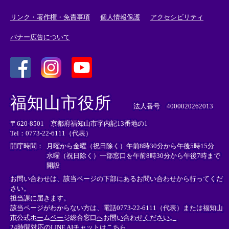
リンク・著作権・免責事項
個人情報保護
アクセシビリティ
バナー広告について
＜
＜
＜
外
外
外
福知山市役所
部
部
部
法人番号 4000020262013
リ
リ
リ
〒620-8501 京都府福知山市字内記13番地の1
ン
ン
ン
Tel：0773-22-6111（代表）
ク
ク
ク
＞
＞
＞
開庁時間：
月曜から金曜（祝日除く）午前8時30分から午後5時15分
水曜（祝日除く）一部窓口を午前8時30分から午後7時まで
開設
お問い合わせは、該当ページの下部にあるお問い合わせから行ってくだ
さい。
担当課に届きます。
該当ページがわからない方は、電話0773-22-6111（代表）または
福知山
市公式ホームページ総合窓口へお問い合わせください。
24時間対応のLINE AIチャットはこちら