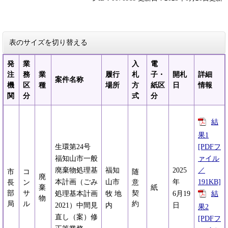
表のサイズを切り替える
発
業
入
電
注
務
業
履行
札
子・
開札
詳細
案件名称
機
区
種
場所
方
紙区
日
情報
関
分
式
分
結
果1
[PDFフ
生環第24号
ァイル
福知山市一般
／
廃棄物処理基
福知
2025
市
コ
随
廃
191KB]
本計画（ごみ
山市
年
長
ン
意
棄
紙
部
サ
契
結
処理基本計画
牧 地
6月19
物
局
ル
約
2021）中間見
内
日
果2
直し（案）修
[PDFフ