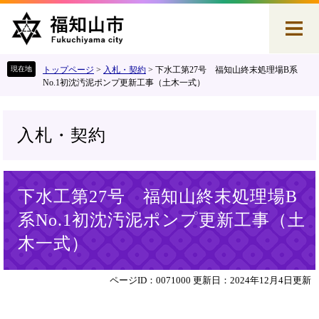
ペ
メ
ー
ニ
ジ
ュ
の
ー
先
を
トップページ
>
入札・契約
>
下水工第27号 福知山終末処理場B系
頭
飛
No.1初沈汚泥ポンプ更新工事（土木一式）
で
ば
す
し
。
て
入札・契約
本
文
へ
本
下水工第27号 福知山終末処理場B
文
系No.1初沈汚泥ポンプ更新工事（土
木一式）
ページID：0071000
更新日：2024年12月4日更新