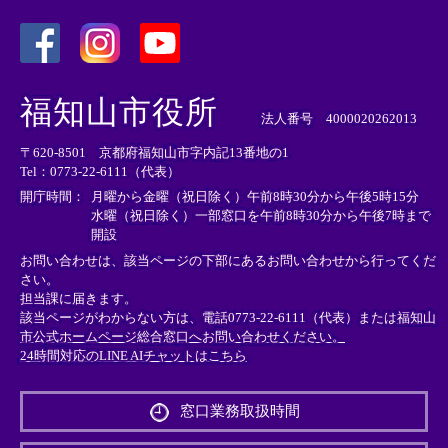
＜
＜
＜
外
外
外
福知山市役所
部
部
部
法人番号 4000020262013
リ
リ
リ
〒620-8501 京都府福知山市字内記13番地の1
ン
ン
ン
Tel：0773-22-6111（代表）
ク
ク
ク
＞
＞
＞
開庁時間：
月曜から金曜（祝日除く）午前8時30分から午後5時15分
水曜（祝日除く）一部窓口を午前8時30分から午後7時まで
開設
お問い合わせは、該当ページの下部にあるお問い合わせから行ってくだ
さい。
担当課に届きます。
該当ページがわからない方は、電話0773-22-6111（代表）または
福知山
市公式ホームページ総合窓口へお問い合わせください。
24時間対応のLINE AIチャットはこちら
＜
外
窓口業務取扱時間
部
リ