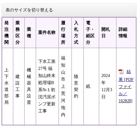
表のサイズを切り替える
発
業
履
入
電
注
務
業
行
札
子・
開札
詳細
案件名称
機
区
種
場
方
紙区
日
情報
関
分
所
式
分
福
下水工第
知
27号 福
上
機
結
山
知山終末
2024
下
建
械
随
市
果 [PDF
処理場B
年
水
設
器
意
上
紙
ファイ
道
工
具
契
系№１初
12月3
荒
ル／
部
事
設
約
沈汚泥ポ
日
河
162KB]
局
置
ンプ更新
地
工事
内