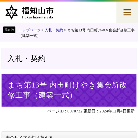
ペ
メ
ー
ニ
ジ
ュ
の
ー
先
を
トップページ
>
入札・契約
>
まち第13号 内田町けやき集会所改修工事
頭
飛
（建築一式）
で
ば
す
し
。
て
入札・契約
本
文
へ
本
まち第13号 内田町けやき集会所改
文
修工事（建築一式）
ページID：0070732
更新日：2024年12月4日更新
表のサイズを切り替える