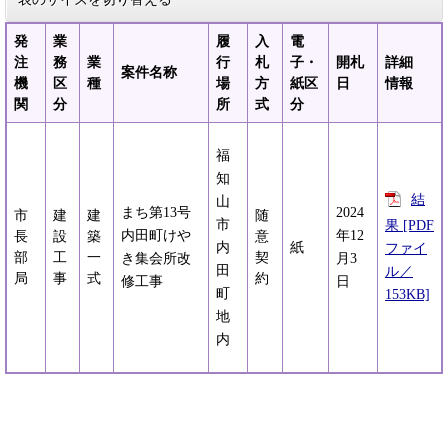
発
業
履
入
電
注
務
業
行
札
子・
開札
詳細
案件名称
機
区
種
場
方
紙区
日
情報
関
分
所
式
分
福
知
結
山
まち第13号
2024
市
建
建
随
市
果 [PDF
内田町けや
年12
長
設
築
意
内
紙
ファイ
部
工
一
契
き集会所改
月3
田
ル／
局
事
式
約
修工事
日
町
153KB]
地
内