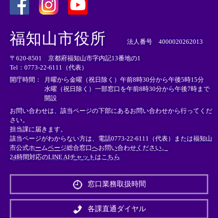
＜
＜
＜
外
外
外
福知山市役所
部
部
部
法人番号 4000020262013
リ
リ
リ
〒620-8501 京都府福知山市字内記13番地の1
ン
ン
ン
Tel：0773-22-6111（代表）
ク
ク
ク
＞
＞
＞
開庁時間：
月曜から金曜（祝日除く）午前8時30分から午後5時15分
水曜（祝日除く）一部窓口を午前8時30分から午後7時まで
開設
お問い合わせは、該当ページの下部にあるお問い合わせから行ってくだ
さい。
担当課に届きます。
該当ページがわからない方は、電話0773-22-6111（代表）または
福知山
市公式ホームページ総合窓口へお問い合わせください。
24時間対応のLINE AIチャットはこちら
＜
外
窓口業務取扱時間
部
リ
ン
各課直通ダイヤル
ク