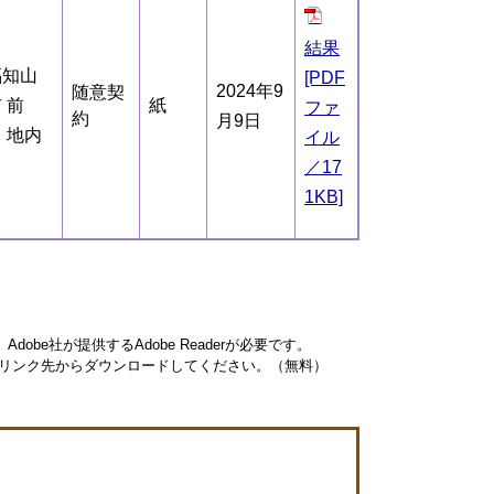
結果
福知山
[PDF
2024年9
随意契
 前
紙
ファ
約
月9日
 地内
イル
／17
1KB]
obe社が提供するAdobe Readerが必要です。
ナーのリンク先からダウンロードしてください。（無料）