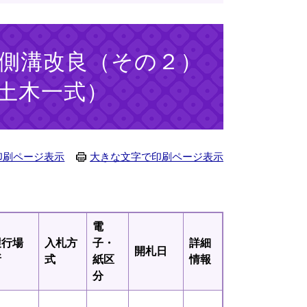
線側溝改良（その２）
土木一式）
印刷ページ表示
大きな文字で印刷ページ表示
電
履行場
入札方
子・
詳細
開札日
所
式
紙区
情報
分