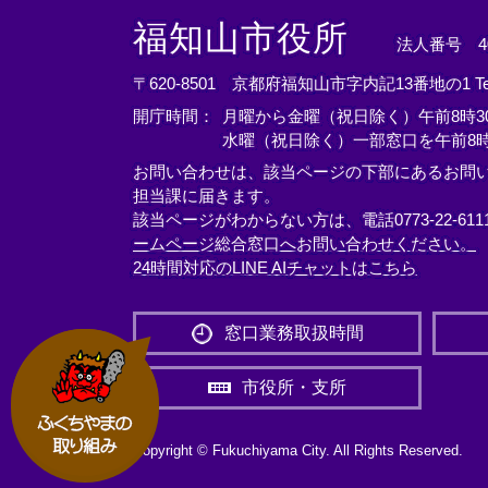
＜
＜
＜
外
外
外
福知山市役所
法人番号 400
部
部
部
リ
リ
リ
〒620-8501 京都府福知山市字内記13番地の1
T
ン
ン
ン
開庁時間：
月曜から金曜（祝日除く）午前8時30
ク
ク
ク
水曜（祝日除く）一部窓口を午前8時
＞
＞
＞
お問い合わせは、該当ページの下部にあるお問
担当課に届きます。
該当ページがわからない方は、電話0773-22-61
ームページ総合窓口へお問い合わせください。
24時間対応のLINE AIチャットはこちら
＜
外
窓口業務取扱時間
部
リ
市役所・支所
ン
ク
＞
Copyright © Fukuchiyama City. All Rights Reserved.