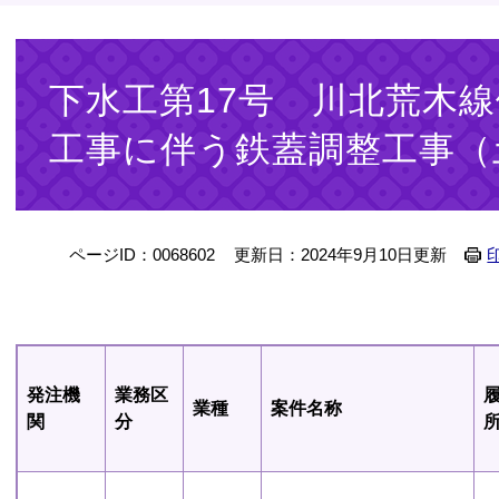
本
文
下水工第17号 川北荒木
工事に伴う鉄蓋調整工事（
ページID：0068602
更新日：2024年9月10日更新
発注機
業務区
業種
案件名称
関
分