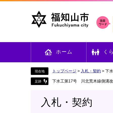
ペ
メ
ー
ニ
ジ
ュ
の
ー
注目
ワード
先
を
頭
飛
で
ば
す
し
ホーム
く
。
て
本
文
へ
トップページ
>
入札・契約
>
下
下水工第17号 川北荒木線側溝
入札・契約