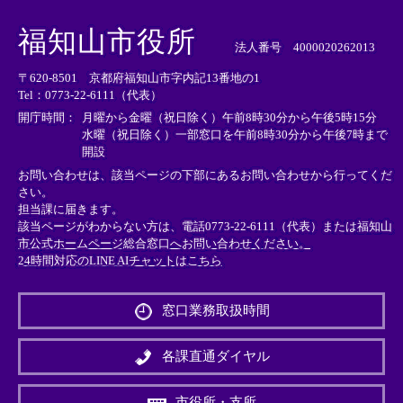
＜
＜
＜
外
外
外
福知山市役所
部
部
部
法人番号 4000020262013
リ
リ
リ
〒620-8501 京都府福知山市字内記13番地の1
ン
ン
ン
Tel：0773-22-6111（代表）
ク
ク
ク
＞
＞
＞
開庁時間：
月曜から金曜（祝日除く）午前8時30分から午後5時15分
水曜（祝日除く）一部窓口を午前8時30分から午後7時まで
開設
お問い合わせは、該当ページの下部にあるお問い合わせから行ってくだ
さい。
担当課に届きます。
該当ページがわからない方は、電話0773-22-6111（代表）または
福知山
市公式ホームページ総合窓口へお問い合わせください。
24時間対応のLINE AIチャットはこちら
＜
外
窓口業務取扱時間
部
リ
ン
各課直通ダイヤル
ク
＞
市役所・支所