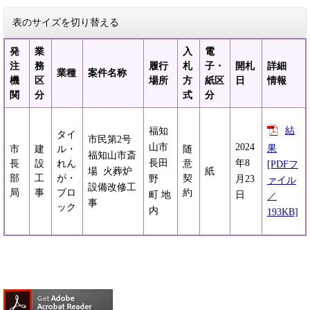
表のサイズを切り替える
発
業
入
電
注
務
履行
札
子・
開札
詳細
業種
案件名称
機
区
場所
方
紙区
日
情報
関
分
式
分
結
福知
タイ
市民第2号
山市
2024
果
市
建
ル・
随
福知山市斎
長田
年8
長
設
れん
意
[PDFフ
場 火葬炉
紙
部
工
が・
契
野
月23
ァイル
設備改修工
局
事
ブロ
約
町 地
日
／
事
ック
内
193KB]