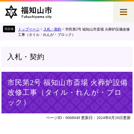
ペ
メ
ー
ニ
ジ
ュ
の
ー
先
を
トップページ
>
入札・契約
>
市民第2号 福知山市斎場 火葬炉設備改修
頭
飛
工事（タイル・れんが・ブロック）
で
ば
す
し
。
て
入札・契約
本
文
へ
本
市民第2号 福知山市斎場 火葬炉設備
文
改修工事（タイル・れんが・ブロ
ック）
ページID：0068049
更新日：2024年8月26日更新