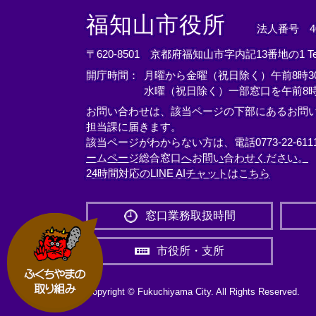
＜
＜
＜
外
外
外
福知山市役所
法人番号 400
部
部
部
リ
リ
リ
〒620-8501 京都府福知山市字内記13番地の1
T
ン
ン
ン
開庁時間：
月曜から金曜（祝日除く）午前8時30
ク
ク
ク
水曜（祝日除く）一部窓口を午前8時
＞
＞
＞
お問い合わせは、該当ページの下部にあるお問
担当課に届きます。
該当ページがわからない方は、電話0773-22-61
ームページ総合窓口へお問い合わせください。
24時間対応のLINE AIチャットはこちら
＜
外
窓口業務取扱時間
部
リ
市役所・支所
ン
ク
＞
Copyright © Fukuchiyama City. All Rights Reserved.