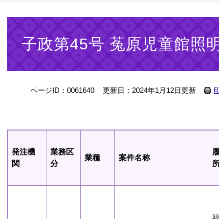
本
文
子政第45号 菟原児童館照
ページID：0061640
更新日：2024年1月12日更新
発注機
業務区
業種
案件名称
関
分