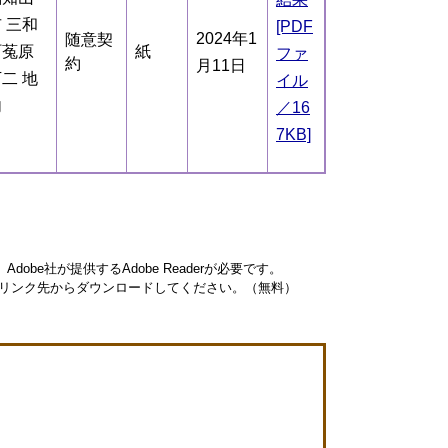
 三和
[PDF
2024年1
随意契
町菟原
紙
ファ
約
月11日
二 地
イル
内
／16
7KB]
obe社が提供するAdobe Readerが必要です。
ナーのリンク先からダウンロードしてください。（無料）