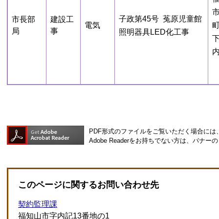
市
子政第45号 菟原児童館
市長部
建設工
電気
局
事
照明器具LED化工事
下
PDF形式のファイルをご覧いただく場合には、Ad
Adobe Readerをお持ちでない方は、バ
このページに関するお問い合わせ先
契約監理課
福知山市字内記13番地の1