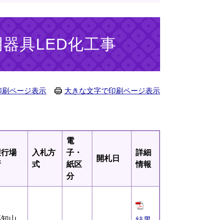
明器具LED化工事
印刷ページ表示
大きな文字で印刷ページ表示
電
履行場
入札方
子・
詳細
開札日
所
式
紙区
情報
分
福知山
結果