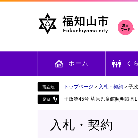
ペ
メ
ー
ニ
ジ
ュ
の
ー
注目
ワード
先
を
頭
飛
で
ば
す
し
ホーム
く
。
て
本
文
へ
トップページ
>
入札・契約
>
子政
子政第45号 菟原児童館照明器具L
入札・契約