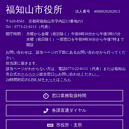
外
外
外
福知山市役所
部
部
部
法人番号 4000020262013
リ
リ
リ
〒620-8501 京都府福知山市字内記13番地の1
ン
ン
ン
Tel：0773-22-6111（代表）
ク
ク
ク
＞
＞
＞
開庁時間：
月曜から金曜（祝日除く）午前8時30分から午後5時15分
水曜（祝日除く）一部窓口を午前8時30分から午後7時まで
開設
お問い合わせは、該当ページの下部にあるお問い合わせから行ってくだ
さい。
担当課に届きます。
該当ページがわからない方は、電話0773-22-6111（代表）または
福知山
市公式ホームページ総合窓口へお問い合わせください。
24時間対応のLINE AIチャットはこちら
＜
外
窓口業務取扱時間
部
リ
ン
各課直通ダイヤル
ク
＞
市役所・支所