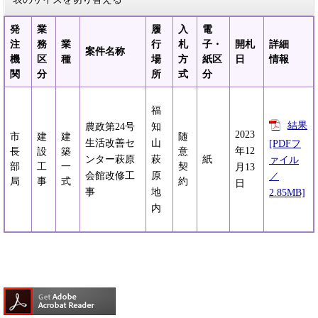
発
業
履
入
電
注
務
業
行
札
子・
開札
詳細
案件名称
機
区
種
場
方
紙区
日
情報
関
分
所
式
分
福
結果
農政第24号
知
2023
市
建
建
随
生活改善セ
山
[PDFフ
年12
長
設
築
意
ンター萩原
萩
紙
ァイル
部
工
一
契
月13
会館改修工
原
／
局
事
式
約
日
事
地
2.85MB]
内