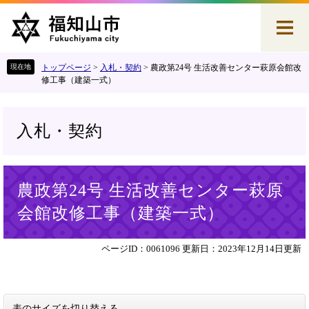
ペ
メ
ー
ニ
ジ
ュ
の
ー
先
を
トップページ
>
入札・契約
>
農政第24号 生活改善センター萩原会館改
頭
飛
修工事（建築一式）
で
ば
す
し
。
て
入札・契約
本
文
へ
本
農政第24号 生活改善センター萩原
文
会館改修工事（建築一式）
ページID：0061096
更新日：2023年12月14日更新
表のサイズを切り替える