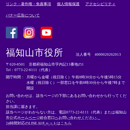
リンク・著作権・免責事項
個人情報保護
アクセシビリティ
バナー広告について
＜
＜
＜
外
外
外
福知山市役所
部
部
部
法人番号 4000020262013
リ
リ
リ
〒620-8501 京都府福知山市字内記13番地の1
ン
ン
ン
Tel：0773-22-6111（代表）
ク
ク
ク
＞
＞
＞
開庁時間：
月曜から金曜（祝日除く）午前8時30分から午後5時15分
水曜（祝日除く）一部窓口を午前8時30分から午後7時まで
開設
お問い合わせは、該当ページの下部にあるお問い合わせから行ってくだ
さい。
担当課に届きます。
該当ページがわからない方は、電話0773-22-6111（代表）または
福知山
市公式ホームページ総合窓口へお問い合わせください。
24時間対応のLINE AIチャットはこちら
＜