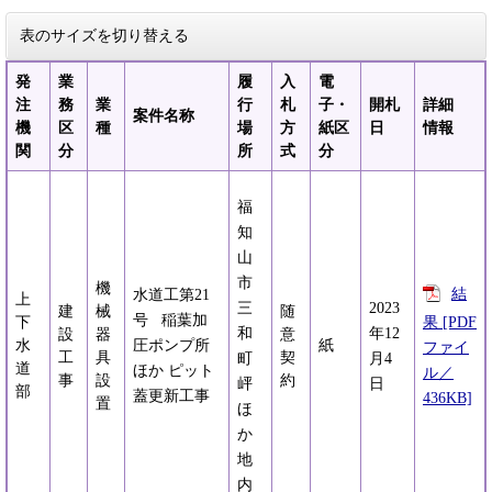
表のサイズを切り替える
発
業
履
入
電
注
務
業
行
札
子・
開札
詳細
案件名称
機
区
種
場
方
紙区
日
情報
関
分
所
式
分
福
知
山
市
機
結
水道工第21
上
三
2023
建
械
随
号 稲葉加
果 [PDF
下
和
年12
設
器
意
水
圧ポンプ所
紙
ファイ
工
具
契
町
月4
道
ほか ピット
ル／
事
設
約
岼
日
部
蓋更新工事
436KB]
置
ほ
か
地
内