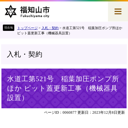
ペ
メ
ー
ニ
ジ
ュ
の
ー
先
を
トップページ
>
入札・契約
>
水道工第521号 稲葉加圧ポンプ所ほか
頭
飛
ピット蓋更新工事（機械器具設置）
で
ば
す
し
。
て
入札・契約
本
文
へ
本
水道工第521号 稲葉加圧ポンプ所
文
ほか ピット蓋更新工事（機械器具
設置）
ページID：0060877
更新日：2023年12月8日更新