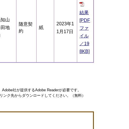
結果
福知山
[PDF
2023年1
随意契
半田地
紙
ファ
約
1月17日
内
イル
／19
8KB]
obe社が提供するAdobe Readerが必要です。
ナーのリンク先からダウンロードしてください。（無料）