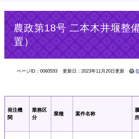
本
文
農政第18号 二本木井堰整
置）
ページID：0060593
更新日：2023年11月20日更新
発注機
業務区
業種
案件名称
関
分