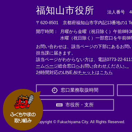
＜
＜
＜
外
外
外
福知山市役所
法人番号 400
部
部
部
リ
リ
リ
〒620-8501 京都府福知山市字内記13番地の1
T
ン
ン
ン
開庁時間：
月曜から金曜（祝日除く）午前8時30
ク
ク
ク
水曜（祝日除く）一部窓口を午前8時
＞
＞
＞
お問い合わせは、該当ページの下部にあるお問
担当課に届きます。
該当ページがわからない方は、電話0773-22-61
ームページ総合窓口へお問い合わせください。
24時間対応のLINE AIチャットはこちら
＜
外
窓口業務取扱時間
部
リ
市役所・支所
ン
ク
＞
Copyright © Fukuchiyama City. All Rights Reserved.