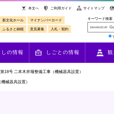
本文へ
ご利用ガイド
サイトマップ
キーワード検索
新文化ホール
マイナンバーカード
ふるさと納税
意見募集
入札・契約
らしの情報
しごとの情報
観
第18号 二本木井堰整備工事（機械器具設置）
（機械器具設置）