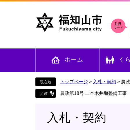
ペ
メ
ー
ニ
ジ
ュ
の
ー
注目
ワード
先
を
頭
飛
で
ば
す
し
ホーム
く
。
て
本
文
へ
トップページ
>
入札・契約
>
農政
農政第18号 二本木井堰整備工事
入札・契約