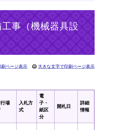
備工事（機械器具設
印刷ページ表示
大きな文字で印刷ページ表示
電
履行場
入札方
子・
詳細
開札日
所
式
紙区
情報
分