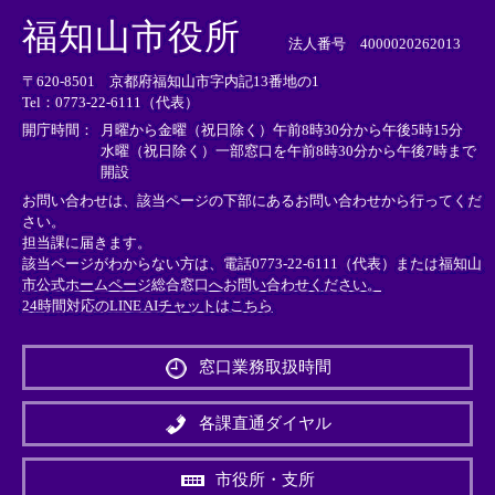
外
外
外
福知山市役所
部
部
部
法人番号 4000020262013
リ
リ
リ
〒620-8501 京都府福知山市字内記13番地の1
ン
ン
ン
Tel：0773-22-6111（代表）
ク
ク
ク
＞
＞
＞
開庁時間：
月曜から金曜（祝日除く）午前8時30分から午後5時15分
水曜（祝日除く）一部窓口を午前8時30分から午後7時まで
開設
お問い合わせは、該当ページの下部にあるお問い合わせから行ってくだ
さい。
担当課に届きます。
該当ページがわからない方は、電話0773-22-6111（代表）または
福知山
市公式ホームページ総合窓口へお問い合わせください。
24時間対応のLINE AIチャットはこちら
＜
外
窓口業務取扱時間
部
リ
ン
各課直通ダイヤル
ク
＞
市役所・支所