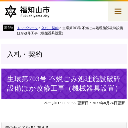
ペ
メ
ー
ニ
ジ
ュ
の
ー
先
を
トップページ
>
入札・契約
>
生環第703号 不燃ごみ処理施設破砕設備
頭
飛
ほか改修工事（機械器具設置）
で
ば
す
し
。
て
入札・契約
本
文
へ
本
生環第703号 不燃ごみ処理施設破砕
文
設備ほか改修工事（機械器具設置）
ページID：0058399
更新日：2023年8月24日更新
表のサイズを切り替える