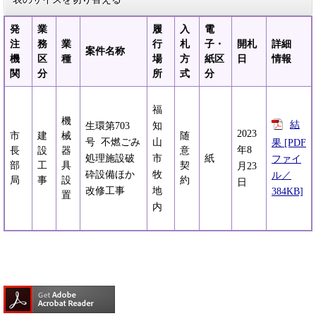
発
業
履
入
電
注
務
業
行
札
子・
開札
詳細
案件名称
機
区
種
場
方
紙区
日
情報
関
分
所
式
分
福
機
結
生環第703
知
2023
市
建
械
随
号 不燃ごみ
山
果 [PDF
年8
長
設
器
意
処理施設破
市
紙
ファイ
部
工
具
契
月23
砕設備ほか
牧
ル／
局
事
設
約
日
改修工事
地
384KB]
置
内