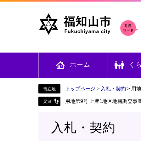
ペ
メ
ー
ニ
ジ
ュ
の
ー
注目
ワード
先
を
頭
飛
で
ば
す
し
ホーム
く
。
て
本
文
へ
トップページ
>
入札・契約
>
用地
用地第9号 上豊1地区地籍調査事
入札・契約