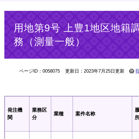
本
文
用地第9号 上豊1地区地籍
務（測量一般）
ページID：0058075
更新日：2023年7月25日更新
発注機
業務区
業種
案件名称
関
分