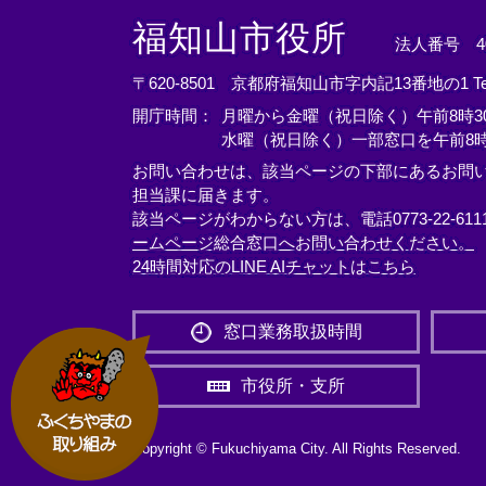
＜
＜
＜
外
外
外
福知山市役所
法人番号 400
部
部
部
リ
リ
リ
〒620-8501 京都府福知山市字内記13番地の1
T
ン
ン
ン
開庁時間：
月曜から金曜（祝日除く）午前8時30
ク
ク
ク
水曜（祝日除く）一部窓口を午前8時
＞
＞
＞
お問い合わせは、該当ページの下部にあるお問
担当課に届きます。
該当ページがわからない方は、電話0773-22-61
ームページ総合窓口へお問い合わせください。
24時間対応のLINE AIチャットはこちら
＜
外
窓口業務取扱時間
部
リ
市役所・支所
ン
ク
＞
Copyright © Fukuchiyama City. All Rights Reserved.