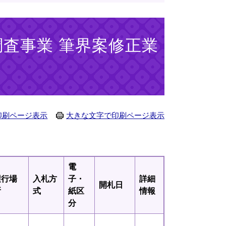
調査事業 筆界案修正業
印刷ページ表示
大きな文字で印刷ページ表示
電
履行場
入札方
子・
詳細
開札日
所
式
紙区
情報
分