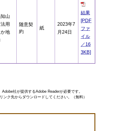
結果
福知山
[PDF
市法用
2023年7
随意契
紙
ファ
約
ほか地
月24日
イル
内
／16
3KB]
obe社が提供するAdobe Readerが必要です。
ナーのリンク先からダウンロードしてください。（無料）