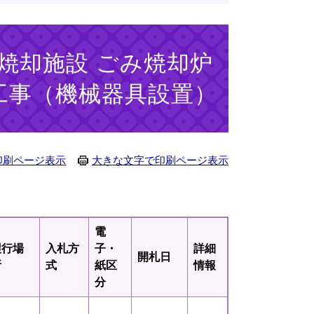
み焼却施設 ごみ焼却炉
工事（機械器具設置）
印刷ページ表示
大きな文字で印刷ページ表示
電
履行場
入札方
子・
詳細
開札日
所
式
紙区
情報
分