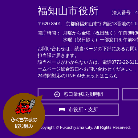
＜
＜
＜
外
外
外
福知山市役所
法人番号 400
部
部
部
リ
リ
リ
〒620-8501 京都府福知山市字内記13番地の1
T
ン
ン
ン
開庁時間：
月曜から金曜（祝日除く）午前8時30
ク
ク
ク
水曜（祝日除く）一部窓口を午前8時
＞
＞
＞
お問い合わせは、該当ページの下部にあるお問
担当課に届きます。
該当ページがわからない方は、電話0773-22-61
ームページ総合窓口へお問い合わせください。
24時間対応のLINE AIチャットはこちら
＜
外
窓口業務取扱時間
部
リ
市役所・支所
ン
ク
＞
Copyright © Fukuchiyama City. All Rights Reserved.