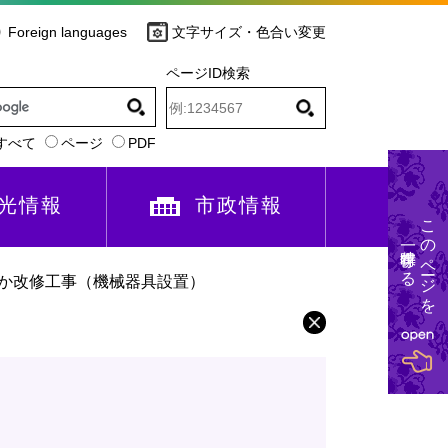
Foreign languages
文字サイズ・色合い変更
ページID検索
すべて
ページ
PDF
光情報
市政情報
このページを
一時保存する
ほか改修工事（機械器具設置）