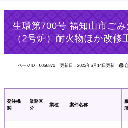
本
文
生環第700号 福知山市ご
（2号炉）耐火物ほか改修
ページID：0056879
更新日：2023年6月14日更新
発注機
業務区
業種
案件名称
関
分