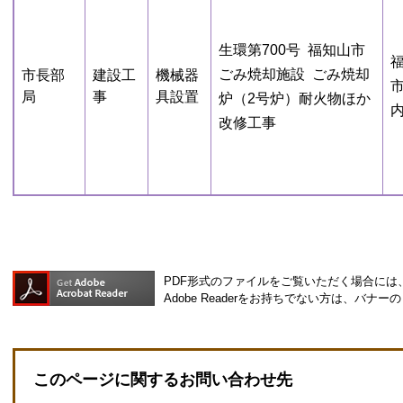
生環第700号 福知山市
ごみ焼却施設 ごみ焼却
市長部
建設工
機械器
局
事
具設置
炉（2号炉）耐火物ほか
改修工事
PDF形式のファイルをご覧いただく場合には、Ad
Adobe Readerをお持ちでない方は、バ
このページに関するお問い合わせ先