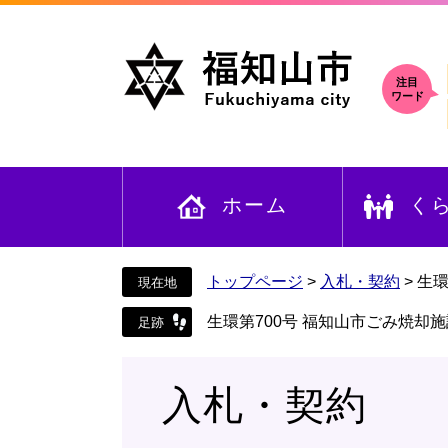
ペ
メ
ー
ニ
ジ
ュ
の
ー
注目
ワード
先
を
頭
飛
で
ば
す
し
ホーム
く
。
て
本
文
へ
トップページ
>
入札・契約
>
生環
生環第700号 福知山市ごみ焼却
入札・契約