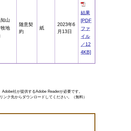
結果
福知山
[PDF
随意契
2023年6
市牧地
紙
ファ
約
月13日
内
イル
／12
4KB]
obe社が提供するAdobe Readerが必要です。
ナーのリンク先からダウンロードしてください。（無料）