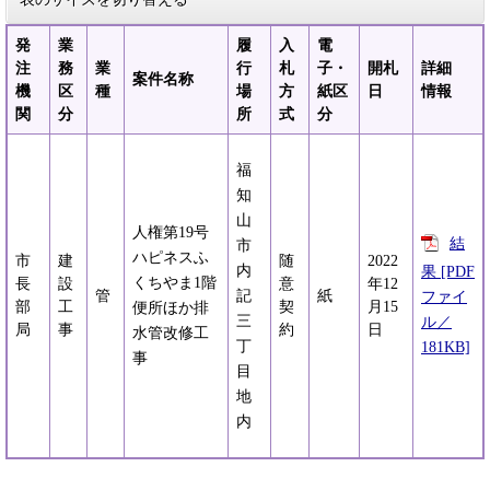
発
業
履
入
電
注
務
業
行
札
子・
開札
詳細
案件名称
機
区
種
場
方
紙区
日
情報
関
分
所
式
分
福
知
山
人権第19号
結
市
ハピネスふ
市
建
随
2022
内
果 [PDF
くちやま1階
長
設
意
年12
管
記
紙
ファイ
部
工
契
月15
便所ほか排
三
ル／
局
事
約
日
水管改修工
丁
181KB]
事
目
地
内