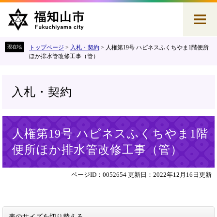
ペ
メ
ー
ニ
ジ
ュ
の
ー
先
を
トップページ
>
入札・契約
>
人権第19号 ハピネスふくちやま1階便所
頭
飛
ほか排水管改修工事（管）
で
ば
す
し
。
て
入札・契約
本
文
へ
本
人権第19号 ハピネスふくちやま1階
文
便所ほか排水管改修工事（管）
ページID：0052654
更新日：2022年12月16日更新
表のサイズを切り替える