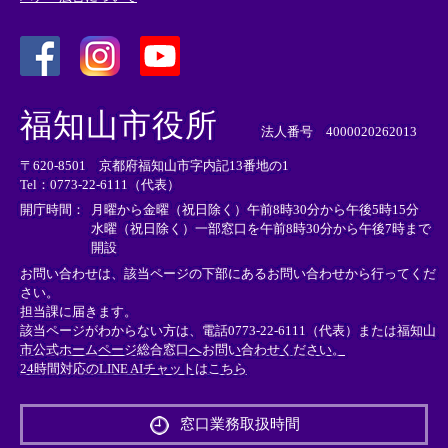
＜
＜
＜
外
外
外
福知山市役所
部
部
部
法人番号 4000020262013
リ
リ
リ
〒620-8501 京都府福知山市字内記13番地の1
ン
ン
ン
Tel：0773-22-6111（代表）
ク
ク
ク
＞
＞
＞
開庁時間：
月曜から金曜（祝日除く）午前8時30分から午後5時15分
水曜（祝日除く）一部窓口を午前8時30分から午後7時まで
開設
お問い合わせは、該当ページの下部にあるお問い合わせから行ってくだ
さい。
担当課に届きます。
該当ページがわからない方は、電話0773-22-6111（代表）または
福知山
市公式ホームページ総合窓口へお問い合わせください。
24時間対応のLINE AIチャットはこちら
＜
外
窓口業務取扱時間
部
リ