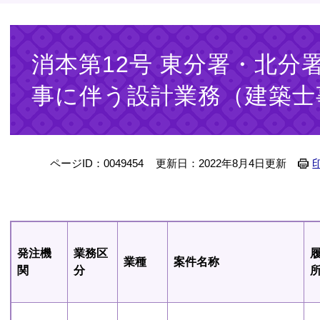
本
文
消本第12号 東分署・北分
事に伴う設計業務（建築士
ページID：0049454
更新日：2022年8月4日更新
発注機
業務区
業種
案件名称
関
分