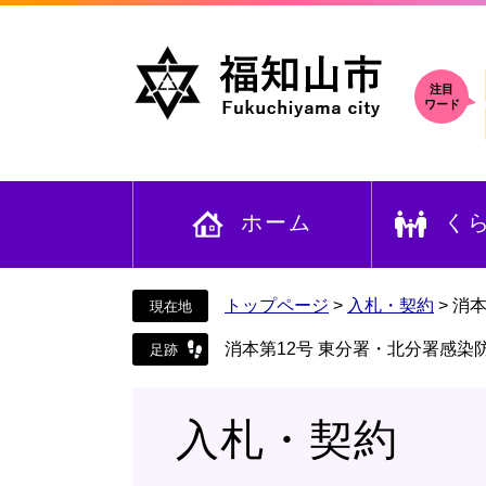
ペ
メ
ー
ニ
ジ
ュ
の
ー
注目
ワード
先
を
頭
飛
で
ば
す
し
ホーム
く
。
て
本
文
へ
トップページ
>
入札・契約
>
消本
消本第12号 東分署・北分署感
入札・契約