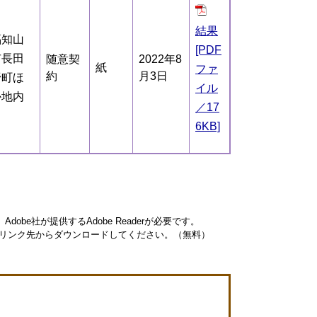
結果
福知山
[PDF
市長田
随意契
2022年8
紙
ファ
約
月3日
野町ほ
イル
か地内
／17
6KB]
obe社が提供するAdobe Readerが必要です。
ナーのリンク先からダウンロードしてください。（無料）