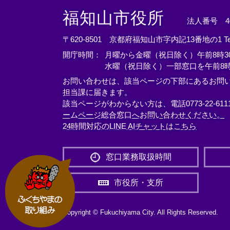
＜
＜
＜
外
外
外
福知山市役所
法人番号 400
部
部
部
リ
リ
リ
〒620-8501 京都府福知山市字内記13番地の1
T
ン
ン
ン
開庁時間：
月曜から金曜（祝日除く）午前8時30
ク
ク
ク
水曜（祝日除く）一部窓口を午前8時
＞
＞
＞
お問い合わせは、該当ページの下部にあるお問
担当課に届きます。
該当ページがわからない方は、電話0773-22-61
ームページ総合窓口へお問い合わせください。
24時間対応のLINE AIチャットはこちら
＜
外
窓口業務取扱時間
部
リ
市役所・支所
ン
ク
＞
Copyright © Fukuchiyama City. All Rights Reserved.