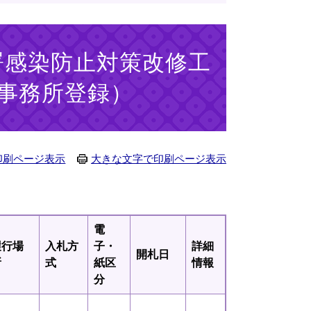
署感染防止対策改修工
事務所登録）
印刷ページ表示
大きな文字で印刷ページ表示
電
履行場
入札方
子・
詳細
開札日
所
式
紙区
情報
分