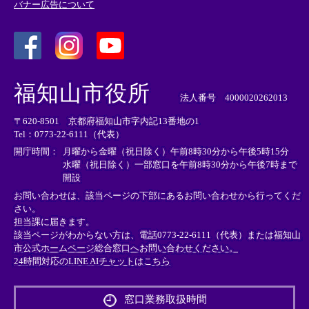
バナー広告について
＜
＜
＜
外
外
外
福知山市役所
部
部
部
法人番号 4000020262013
リ
リ
リ
〒620-8501 京都府福知山市字内記13番地の1
ン
ン
ン
Tel：0773-22-6111（代表）
ク
ク
ク
＞
＞
＞
開庁時間：
月曜から金曜（祝日除く）午前8時30分から午後5時15分
水曜（祝日除く）一部窓口を午前8時30分から午後7時まで
開設
お問い合わせは、該当ページの下部にあるお問い合わせから行ってくだ
さい。
担当課に届きます。
該当ページがわからない方は、電話0773-22-6111（代表）または
福知山
市公式ホームページ総合窓口へお問い合わせください。
24時間対応のLINE AIチャットはこちら
＜
外
窓口業務取扱時間
部