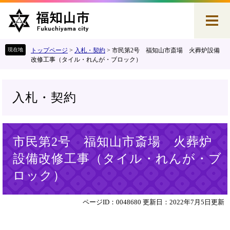
ペ
メ
ー
ニ
ジ
ュ
の
ー
先
を
トップページ
>
入札・契約
>
市民第2号 福知山市斎場 火葬炉設備
頭
飛
改修工事（タイル・れんが・ブロック）
で
ば
す
し
。
て
入札・契約
本
文
へ
本
市民第2号 福知山市斎場 火葬炉
文
設備改修工事（タイル・れんが・ブ
ロック）
ページID：0048680
更新日：2022年7月5日更新