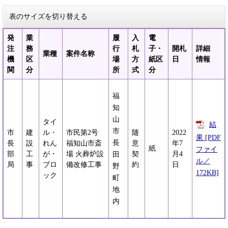
表のサイズを切り替える
発
業
履
入
電
注
務
行
札
子・
開札
詳細
業種
案件名称
機
区
場
方
紙区
日
情報
関
分
所
式
分
福
知
山
タイ
結
市
市
建
ル・
市民第2号
随
2022
果 [PDF
長
長
設
れん
福知山市斎
意
年7
紙
ファイ
部
工
が・
場 火葬炉設
契
月4
田
ル／
局
事
ブロ
備改修工事
約
日
野
172KB]
ック
町
地
内