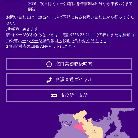
水曜（祝日除く）一部窓口を午前8時30分から午後7時まで
開設
お問い合わせは、該当ページの下部にあるお問い合わせから行ってくだ
さい。
担当課に届きます。
該当ページがわからない方は、電話0773-22-6111（代表）または
福知山
市公式ホームページ総合窓口へお問い合わせください。
24時間対応のLINE AIチャットはこちら
＜
外
窓口業務取扱時間
部
リ
ン
各課直通ダイヤル
ク
＞
市役所・支所