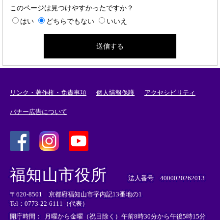
このページは見つけやすかったですか？
はい
どちらでもない
いいえ
リンク・著作権・免責事項
個人情報保護
アクセシビリティ
バナー広告について
＜
＜
＜
外
外
外
福知山市役所
部
部
部
法人番号 4000020262013
リ
リ
リ
〒620-8501 京都府福知山市字内記13番地の1
ン
ン
ン
Tel：0773-22-6111（代表）
ク
ク
ク
＞
＞
＞
開庁時間：
月曜から金曜（祝日除く）午前8時30分から午後5時15分