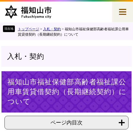
ペ
メ
ー
ニ
ジ
ュ
の
ー
先
を
トップページ
>
入札・契約
>
福知山市福祉保健部高齢者福祉課公用車
頭
飛
賃貸借契約（長期継続契約）について
で
ば
す
し
。
て
入札・契約
本
文
へ
本
福知山市福祉保健部高齢者福祉課公
文
用車賃貸借契約（長期継続契約）に
ついて
ページ内目次