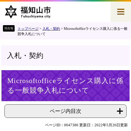
ペ
メ
ー
ニ
ジ
ュ
の
ー
先
を
トップページ
>
入札・契約
>
Microsoftofficeライセンス購入に係る一般
頭
飛
競争入札について
で
ば
す
し
。
て
入札・契約
本
文
へ
本
Microsoftofficeライセンス購入に係
文
る一般競争入札について
ページ内目次
ページID：0047386
更新日：2022年5月26日更新