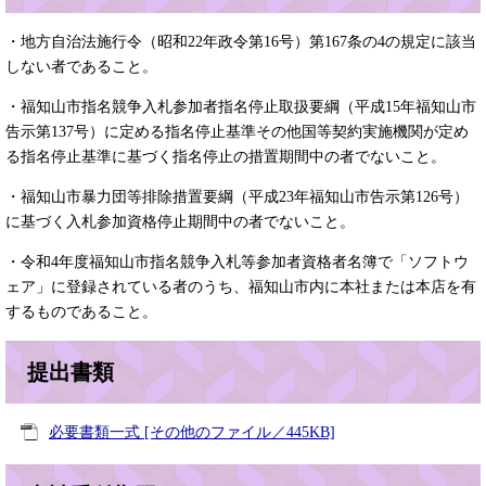
・地方自治法施行令（昭和22年政令第16号）第167条の4の規定に該当
しない者であること。
・福知山市指名競争入札参加者指名停止取扱要綱（平成15年福知山市
告示第137号）に定める指名停止基準その他国等契約実施機関が定め
る指名停止基準に基づく指名停止の措置期間中の者でないこと。
・福知山市暴力団等排除措置要綱（平成23年福知山市告示第126号）
に基づく入札参加資格停止期間中の者でないこと。
・令和4年度福知山市指名競争入札等参加者資格者名簿で「ソフトウ
ェア」に登録されている者のうち、福知山市内に本社または本店を有
するものであること。
提出書類
必要書類一式 [その他のファイル／445KB]