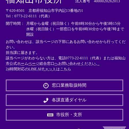
部
部
部
法人番号 4000020262013
リ
リ
リ
〒620-8501 京都府福知山市字内記13番地の1
ン
ン
ン
Tel：0773-22-6111（代表）
ク
ク
ク
＞
＞
＞
開庁時間：
月曜から金曜（祝日除く）午前8時30分から午後5時15分
水曜（祝日除く）一部窓口を午前8時30分から午後7時まで
開設
お問い合わせは、該当ページの下部にあるお問い合わせから行ってくだ
さい。
担当課に届きます。
該当ページがわからない方は、電話0773-22-6111（代表）または
福知山
市公式ホームページ総合窓口へお問い合わせください。
24時間対応のLINE AIチャットはこちら
＜
外
窓口業務取扱時間
部
リ
ン
各課直通ダイヤル
ク
＞
市役所・支所