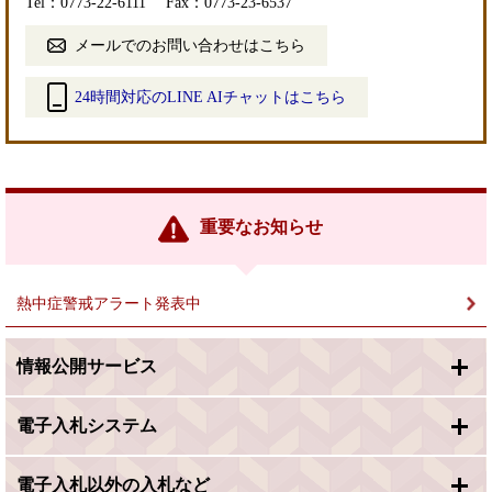
Tel：0773-22-6111
Fax：0773-23-6537
メールでのお問い合わせはこちら
24時間対応のLINE AIチャットはこちら
＜
外
部
リ
ン
重要なお知らせ
ク
＞
熱中症警戒アラート発表中
情報公開サービス
電子入札システム
電子入札以外の入札など