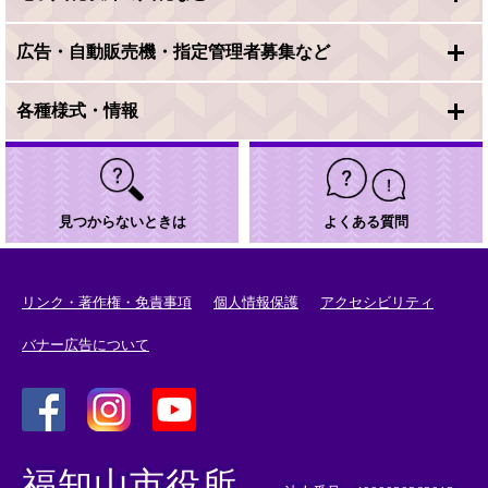
広告・自動販売機・指定管理者募集など
各種様式・情報
見つからないときは
よくある質問
リンク・著作権・免責事項
個人情報保護
アクセシビリティ
バナー広告について
＜
＜
＜
外
外
外
福知山市役所