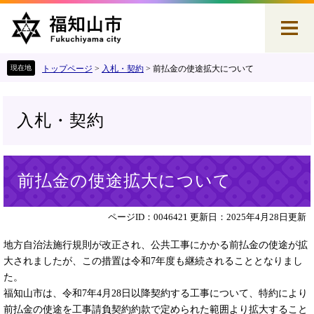
ペ
メ
ー
ニ
ジ
ュ
の
ー
先
を
トップページ
>
入札・契約
>
前払金の使途拡大について
頭
飛
で
ば
す
し
入札・契約
。
て
本
文
本
へ
前払金の使途拡大について
文
ページID：0046421
更新日：2025年4月28日更新
地方自治法施行規則が改正され、公共工事にかかる前払金の使途が拡
大されましたが、この措置は令和7年度も継続されることとなりまし
た。
福知山市は、令和7年4月28日以降契約する工事について、特約により
前払金の使途を工事請負契約約款で定められた範囲より拡大すること