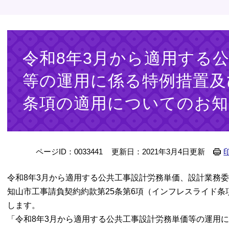
本
文
令和8年3月から適用する
等の運用に係る特例措置及
条項の適用についてのお知
ページID：0033441
更新日：2021年3月4日更新
令和8年3月から適用する公共工事設計労務単価、設計業務
知山市工事請負契約約款第25条第6項（インフレスライド
します。
「令和8年3月から適用する公共工事設計労務単価等の運用