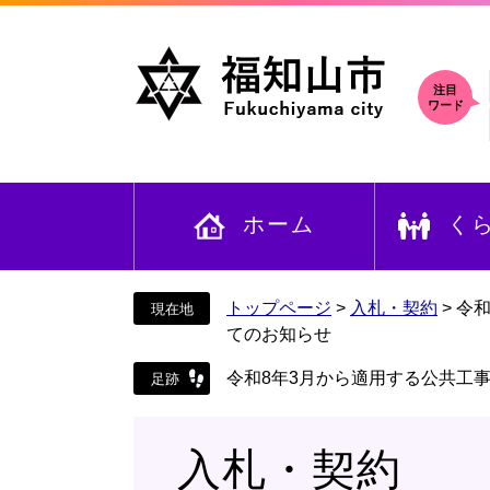
ペ
メ
ー
ニ
ジ
ュ
の
ー
注目
ワード
先
を
頭
飛
で
ば
す
し
ホーム
く
。
て
本
文
へ
トップページ
>
入札・契約
>
令
てのお知らせ
令和8年3月から適用する公共工
入札・契約