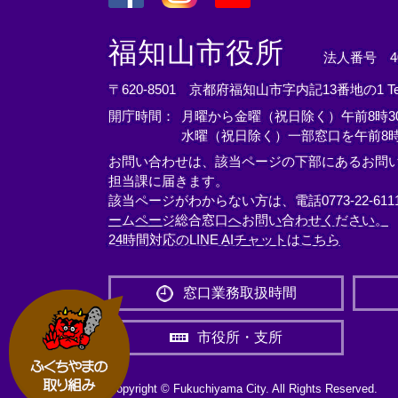
＜
＜
＜
外
外
外
福知山市役所
法人番号 400
部
部
部
リ
リ
リ
〒620-8501 京都府福知山市字内記13番地の1
T
ン
ン
ン
開庁時間：
月曜から金曜（祝日除く）午前8時30
ク
ク
ク
水曜（祝日除く）一部窓口を午前8時
＞
＞
＞
お問い合わせは、該当ページの下部にあるお問
担当課に届きます。
該当ページがわからない方は、電話0773-22-61
ームページ総合窓口へお問い合わせください。
24時間対応のLINE AIチャットはこちら
＜
外
窓口業務取扱時間
部
リ
市役所・支所
ン
ク
＞
Copyright © Fukuchiyama City. All Rights Reserved.