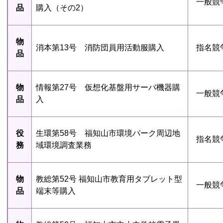
一般競
品
購入（その2）
物
消本第13号 消防団員用活動服購入
指名競
品
物
情報第27号 仮想化基盤用サーバ機器購
一般競
品
入
役
生環第58号 福知山市環境パーク周辺地
指名競
務
域環境調査業務
物
教総第52号 福知山市教育用タブレット型
一般競
品
端末等購入