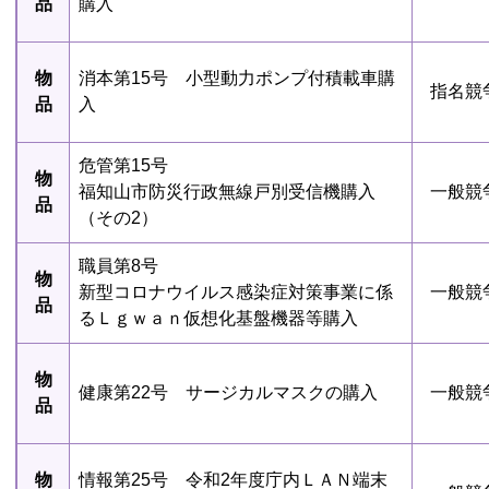
品
購入
物
消本第15号 小型動力ポンプ付積載車購
指名競
品
入
危管第15号
物
福知山市防災行政無線戸別受信機購入
一般競
品
（その2）
職員第8号
物
新型コロナウイルス感染症対策事業に係
一般競
品
るＬｇｗａｎ仮想化基盤機器等購入
物
健康第22号 サージカルマスクの購入
一般競
品
物
情報第25号 令和2年度庁内ＬＡＮ端末