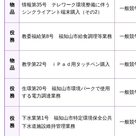
物
情報第35号 テレワーク環境整備に伴う
一般競
品
シンクライアント端末購入（その2）
役
教委福給第8号 福知山市給食調理等業務
一般競
務
物
教学第22号 ｉＰａｄ用タッチペン購入
一般競
品
役
生環第20号 福知山市環境パークで使用
一般競
務
する電力調達業務
下水業第1号 福知山市特定環境保全公共
役
一般競
務
下水道施設維持管理業務