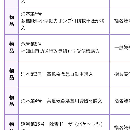
入
消本第5号
物
多機能型小型動力ポンプ付積載車ほか購
指名競
品
入
物
危管第8号
一般競
品
福知山市防災行政無線戸別受信機購入
物
消本第3号 高規格救急自動車購入
指名競
品
物
消本第4号 高度救命処置用資器材購入
指名競
品
物
道河第16号 除雪ドーザ（バケット型）
指名競