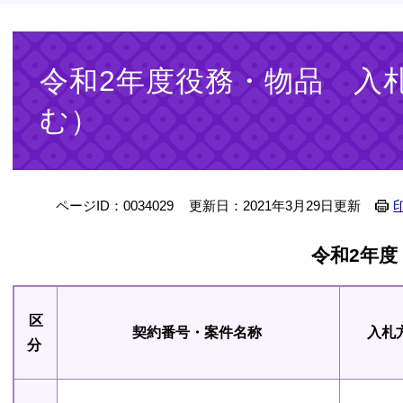
本
文
令和2年度役務・物品 入
む）
ページID：0034029
更新日：2021年3月29日更新
令和2年度
区
契約番号・案件名称
入札
分