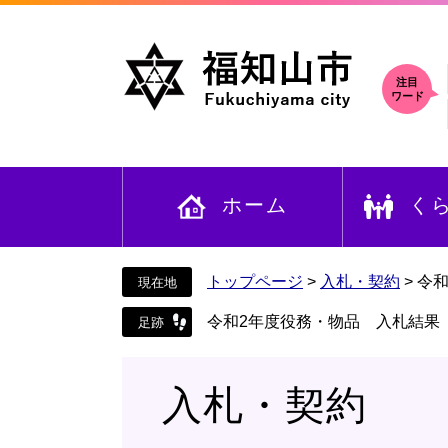
ペ
メ
ー
ニ
ジ
ュ
の
ー
注目
ワード
先
を
頭
飛
で
ば
す
し
ホーム
く
。
て
本
文
へ
トップページ
>
入札・契約
>
令
令和2年度役務・物品 入札結果
入札・契約