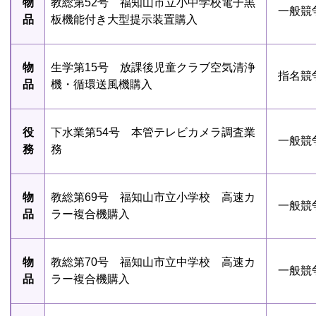
物
教総第52号 福知山市立小中学校電子黒
一般競
品
板機能付き大型提示装置購入
物
生学第15号 放課後児童クラブ空気清浄
指名競
品
機・循環送風機購入
役
下水業第54号 本管テレビカメラ調査業
一般競
務
務
物
教総第69号 福知山市立小学校 高速カ
一般競
品
ラー複合機購入
物
教総第70号 福知山市立中学校 高速カ
一般競
品
ラー複合機購入