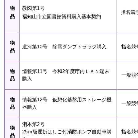
物
教図第1号
指名競
品
福知山市立図書館資料購入基本契約
物
道河第10号 除雪ダンプトラック購入
指名競
品
物
情報第11号 令和2年度庁内ＬＡＮ端末
一般競
品
購入
物
情報第12号 仮想化基盤用ストレージ機
一般競
品
器購入
消本第2号
物
25ｍ級屈折はしご付消防ポンプ自動車購
指名競
品