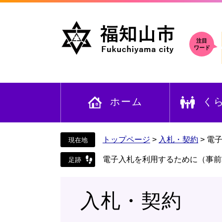
ペ
メ
ー
ニ
ジ
ュ
の
ー
注目
ワード
先
を
頭
飛
で
ば
す
し
ホーム
く
。
て
本
文
へ
トップページ
>
入札・契約
>
電
電子入札を利用するために（事前
入札・契約