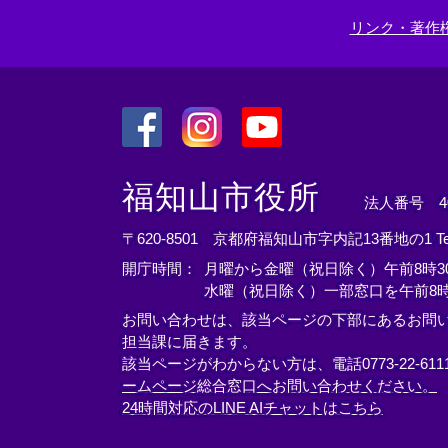
リンク・著作
＜
＜
＜
外
外
外
福知山市役所
法人番号 400
部
部
部
リ
リ
リ
〒620-8501 京都府福知山市字内記13番地の1
T
ン
ン
ン
開庁時間：
月曜から金曜（祝日除く）午前8時30
ク
ク
ク
水曜（祝日除く）一部窓口を午前8時
＞
＞
＞
お問い合わせは、該当ページの下部にあるお問
担当課に届きます。
該当ページがわからない方は、電話0773-22-61
ームページ総合窓口へお問い合わせください。
24時間対応のLINE AIチャットはこちら
＜