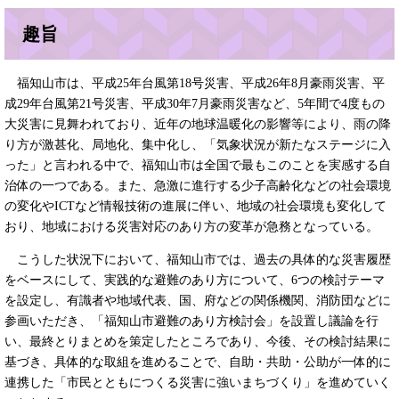
趣旨
福知山市は、平成25年台風第18号災害、平成26年8月豪雨災害、平
成29年台風第21号災害、平成30年7月豪雨災害など、5年間で4度もの
大災害に見舞われており、近年の地球温暖化の影響等により、雨の降
り方が激甚化、局地化、集中化し、「気象状況が新たなステージに入
った」と言われる中で、福知山市は全国で最もこのことを実感する自
治体の一つである。また、急激に進行する少子高齢化などの社会環境
の変化やICTなど情報技術の進展に伴い、地域の社会環境も変化して
おり、地域における災害対応のあり方の変革が急務となっている。
こうした状況下において、福知山市では、過去の具体的な災害履歴
をベースにして、実践的な避難のあり方について、6つの検討テーマ
を設定し、有識者や地域代表、国、府などの関係機関、消防団などに
参画いただき、「福知山市避難のあり方検討会」を設置し議論を行
い、最終とりまとめを策定したところであり、今後、その検討結果に
基づき、具体的な取組を進めることで、自助・共助・公助が一体的に
連携した「市民とともにつくる災害に強いまちづくり」を進めていく