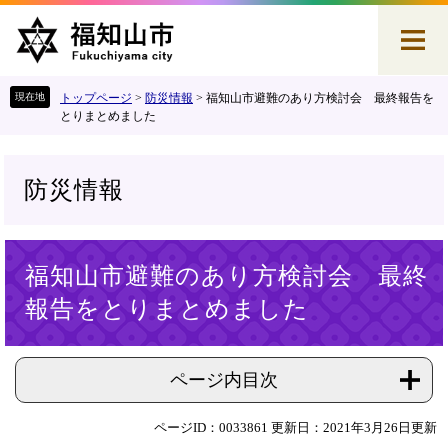
ペ
メ
ー
ニ
ジ
ュ
の
ー
先
を
トップページ
>
防災情報
>
福知山市避難のあり方検討会 最終報告を
頭
飛
とりまとめました
で
ば
す
し
。
て
防災情報
本
文
へ
本
福知山市避難のあり方検討会 最終
文
報告をとりまとめました
ページ内目次
ページID：0033861
更新日：2021年3月26日更新