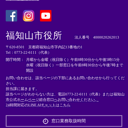
＜
＜
＜
外
外
外
福知山市役所
部
部
部
法人番号 4000020262013
リ
リ
リ
〒620-8501 京都府福知山市字内記13番地の1
ン
ン
ン
Tel：0773-22-6111（代表）
ク
ク
ク
＞
＞
＞
開庁時間：
月曜から金曜（祝日除く）午前8時30分から午後5時15分
水曜（祝日除く）一部窓口を午前8時30分から午後7時まで
開設
お問い合わせは、該当ページの下部にあるお問い合わせから行ってくだ
さい。
担当課に届きます。
該当ページがわからない方は、電話0773-22-6111（代表）または
福知山
市公式ホームページ総合窓口へお問い合わせください。
24時間対応のLINE AIチャットはこちら
＜
外
窓口業務取扱時間
部
リ