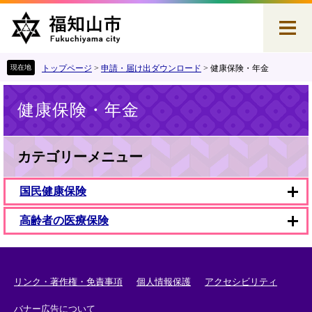
ペ
メ
ー
ニ
ジ
ュ
の
ー
先
を
トップページ
>
申請・届け出ダウンロード
>
健康保険・年金
頭
飛
本
で
ば
健康保険・年金
文
す
し
。
て
本
文
カテゴリーメニュー
へ
国民健康保険
高齢者の医療保険
リンク・著作権・免責事項
個人情報保護
アクセシビリティ
バナー広告について